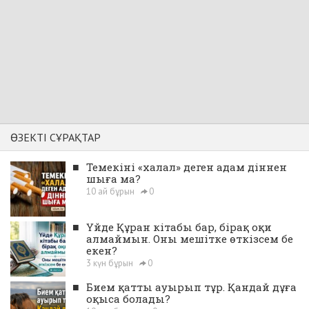
ӨЗЕКТІ СҰРАҚТАР
■
Темекіні «халал» деген адам діннен
шыға ма?
10 ай бұрын
0
■
Үйде Құран кітабы бар, бірақ оқи
алмаймын. Оны мешітке өткізсем бе
екен?
3 күн бұрын
0
■
Бием қатты ауырып тұр. Қандай дұға
оқыса болады?