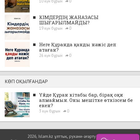
10 күн бұрын
0
■
КІМДЕРДІҢ ЖАНАЗАСЫ
ШЫҒАРЫЛМАЙДЫ?
19 күн бұрын
0
■
Неге Құранда қанды нәжіс деп
атаған?
26 күн бұрын
0
КӨП ОҚЫЛҒАНДАР
■
Үйде Құран кітабы бар, бірақ оқи
алмаймын. Оны мешітке өткізсем бе
екен?
3 күн бұрын
0
2026, Islam.kz ұлттық, рухани-ағарту порталы