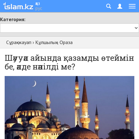
қаз
рус
Категория:
Сұрақ-жауап
›
Құлшылық
›
Ораза
Шәууәл айында қазамды өтеймін
бе, әлде нәпілді ме?