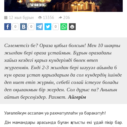
12 жыл бұрын
13356
206
0
0
0
Сәлеметсіз бе? Ораза қабыл болсын! Мен 10 шақты
жылдан бері ораза ұстаймын. Бұрын оразадағы
хайыз кездегі қарыз күндерімді бөлек өтеп
жүргенмін. Енді 2-3 жылдан бері шәууәл айында 6
күн ораза ұстап қарыздарым да сол күндердің ішінде
деп ниет етіп жүрмін, себебі солай істеуге болады
деп оқығанмын бір жерден. Сол дұрыс па? Анығын
айтып берсеңіздер. Рахмет.
Айгерім
Уағалейкум әссәләм уә рахматуллаһи уә бәракәтуһ!
Дін мамандары арасында бұған қатысты екі ұдай пікір бар.