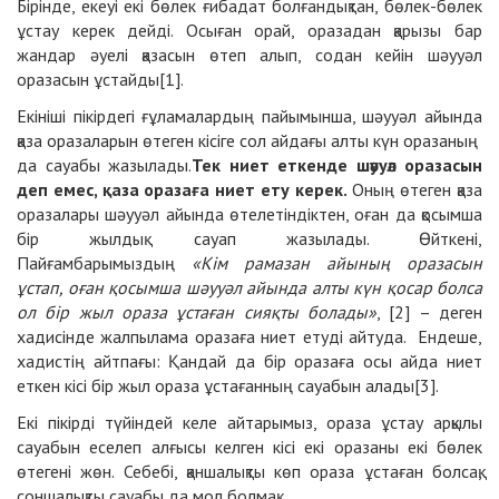
Бірінде, екеуі екі бөлек ғибадат болғандықтан, бөлек-бөлек
ұстау керек дейді. Осыған орай,
оразадан қарызы бар
жандар әуелі қазасын өтеп алып, содан кейін шәууәл
оразасын ұстайды[1].
Екініші пікірдегі ғұламалардың пайымынша, шәууәл айында
қаза оразаларын өтеген кісіге сол айдағы алты күн оразаның
да сауабы жазылады.
Тек ниет еткенде шәууәл оразасын
деп емес, қаза оразаға ниет ету керек.
Оның өтеген қаза
оразалары шәууәл айында өтелетіндіктен, оған да қосымша
бір жылдық сауап жазылады. Өйткені,
Пайғамбарымыздың
«Кім рамазан айының оразасын
ұстап, оған қосымша шәууәл айында алты күн қосар болса
ол бір жыл ораза ұстаған сияқты болады»
, [2] – деген
хадисінде жалпылама оразаға ниет етуді айтуда. Ендеше,
хадистің айтпағы: Қандай да бір оразаға осы айда ниет
еткен кісі бір жыл ораза ұстағанның сауабын алады[3].
Екі пікірді түйіндей келе айтарымыз, ораза ұстау арқылы
сауабын еселеп алғысы келген кісі екі оразаны екі бөлек
өтегені жөн. Себебі, қаншалықты көп ораза ұстаған болсақ,
соншалықты сауабы да мол болмақ.