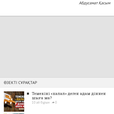
Абдусамат Қасым
ӨЗЕКТІ СҰРАҚТАР
■
Темекіні «халал» деген адам діннен
шыға ма?
10 ай бұрын
0