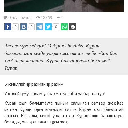
3 жыл бұрын
18859
0
0
0
0
Ассаламуғалейкум! О дүниелік кісіге Құран
бағыштаған кезде уақыт жағынан тыйымдар бар
ма? Яғни кешкісін Құран бағыштауға бола ма?
Тұрар.
Бисмилләһир рахманир рахим
Уағалейкумуссәләм уә рахматуллаһи уә бәракәтуһ!
Құран оқып бағыштауға тыйым салынған сәттер жоқ. Кез
келген Құран оқуға ыңғайлы сәтте Құран оқып бағыштай
аласыз. Мысалы, кешкі уақытта да Құран оқып бағыштауға
болады, оның еш ағат тұсы жоқ.