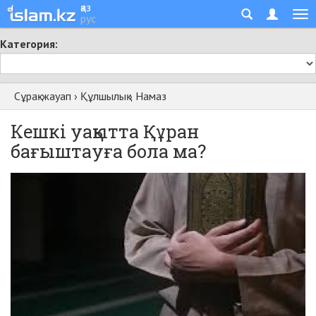
қаз
рус
Категория:
Сұрақ-жауап
›
Құлшылық
›
Намаз
Кешкі уақытта Құран
бағыштауға бола ма?