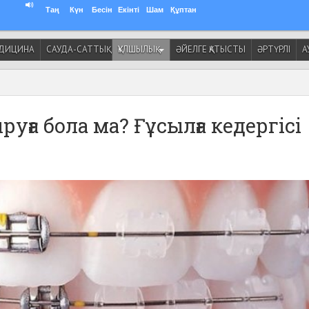
Таң
Күн
Бесін
Екінті
Шам
Құптан
ДИЦИНА
САУДА-САТТЫҚ
ҚҰЛШЫЛЫҚ
ӘЙЕЛГЕ ҚАТЫСТЫ
ӘРТҮРЛІ
А
руға бола ма? Ғұсылға кедергісі