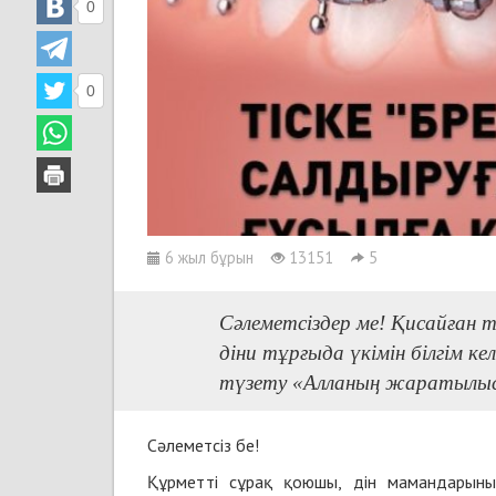
0
0
6 жыл бұрын
13151
5
Сәлеметсіздер ме! Қисайған 
діни тұрғыда үкімін білгім кел
түзету «Алланың жаратылысы
Сәлеметсіз бе!
Құрметті сұрақ қоюшы, дін мамандарының 