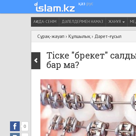
қаз
рус
АҚИДА-СЕНІМ
ДӘЛЕЛДЕРІМЕН НАМАЗ
ЖАНҰЯ
МЕ
Сұрақ-жауап
›
Құлшылық
›
Дәрет-ғұсыл
Тіске "брекет" салды
бар ма?
0