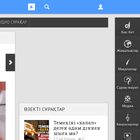
УДИО СҰРАҚТАР
Бас бет
Жаңалықтар
Мақалалар
Сұрақ-жауап
Медиа
ӨЗЕКТІ СҰРАҚТАР
Темекіні «халал»
Көңілсерпер
деген адам діннен
шыға ма?
10 ай бұрын
0