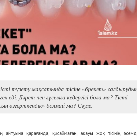
тісті түзету мақсатында тісіне «брекет» салдыруды
ген еді. Дәрет пен ғұсылға кедергісі бола ма? Тісті
н өзгерткендік» болмай ма? Сәуле.
айтуына қарағанда, қисаймаған, ақауы жоқ тісінің әсемді