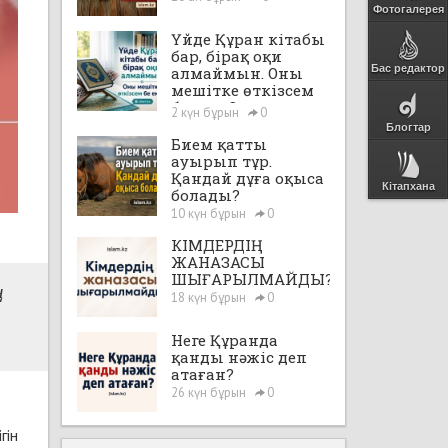
Фотогалерея
Үйде Құран кітабы
бар, бірақ оқи
Бас редактор
алмаймын. Оны
мешітке өткізсем
бе екен?
2 күн бұрын
0
Блогтар
Бием қатты
ауырып тұр.
Қандай дұға оқыса
Кітапхана
болады?
10 күн бұрын
0
КІМДЕРДІҢ
ЖАНАЗАСЫ
ШЫҒАРЫЛМАЙДЫ?
ң
18 күн бұрын
0
Неге Құранда
қанды нәжіс деп
атаған?
26 күн бұрын
0
гін