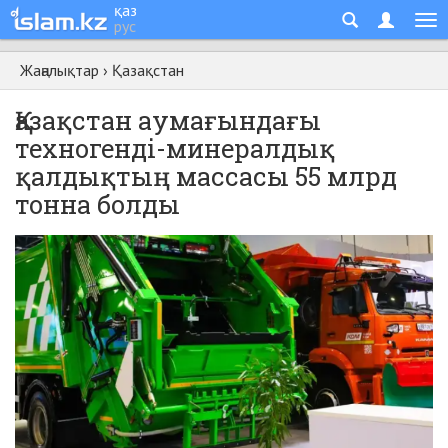
қаз
рус
Жаңалықтар
›
Қазақстан
Қазақстан аумағындағы
техногенді-минералдық
қалдықтың массасы 55 млрд
тонна болды