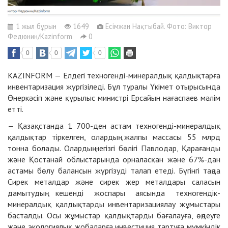
1 жыл бұрын
1649
Есімжан Нақтыбай. Фото: Виктор
Федюнин/Kazinform
0
0
0
0
KAZINFORM — Елдегі техногенді-минералдық қалдықтарға
инвентаризация жүргізіледі. Бұл туралы Үкімет отырысында
Өнеркәсіп және құрылыс министрі Ерсайын нағаспаев мәлім
етті.
— Қазақстанда 1 700-ден астам техногенді-минералдық
қалдықтар тіркелген, олардың жалпы массасы 55 млрд
тонна болады. Олардың негізгі бөлігі Павлодар, Қарағанды
және Қостанай облыстарында орналасқан және 67%-дан
астамы бөлу балансын жүргізуді талап етеді. Бүгінгі таңда
Сирек металдар және сирек жер металдары саласын
дамытудың кешенді жоспары аясында техногендік-
минералдық қалдықтарды инвентаризациялау жұмыстары
басталды. Осы жұмыстар қалдықтарды бағалауға, өңдеуге
және экологиялық жобаларға инвестиция тартуға мүмкіндік