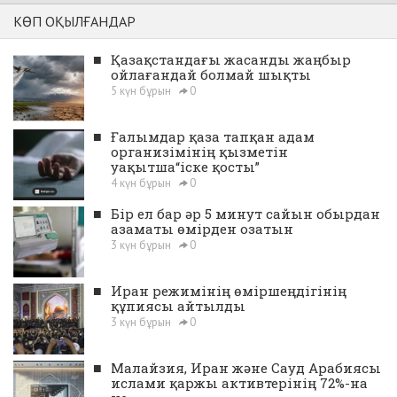
КӨП ОҚЫЛҒАНДАР
■
Қазақстандағы жасанды жаңбыр
ойлағандай болмай шықты
5 күн бұрын
0
■
Ғалымдар қаза тапқан адам
организімінің қызметін
уақытша“іске қосты”
4 күн бұрын
0
■
Бір ел бар әр 5 минут сайын обырдан
азаматы өмірден озатын
3 күн бұрын
0
■
Иран режимінің өміршеңдігінің
құпиясы айтылды
3 күн бұрын
0
■
Малайзия, Иран және Сауд Арабиясы
ислами қаржы активтерінің 72%-на