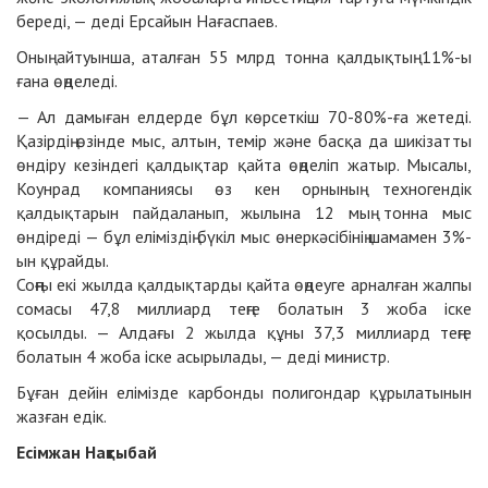
береді, — деді Ерсайын Нағаспаев.
Оның айтуынша, аталған 55 млрд тонна қалдықтың 11%-ы
ғана өңделеді.
— Ал дамыған елдерде бұл көрсеткіш 70-80%-ға жетеді.
Қазірдің өзінде мыс, алтын, темір және басқа да шикізатты
өндіру кезіндегі қалдықтар қайта өңделіп жатыр. Мысалы,
Коунрад компаниясы өз кен орнының техногендік
қалдықтарын пайдаланып, жылына 12 мың тонна мыс
өндіреді — бұл еліміздің бүкіл мыс өнеркәсібінің шамамен 3%-
ын құрайды.
Соңғы екі жылда қалдықтарды қайта өңдеуге арналған жалпы
сомасы 47,8 миллиард теңге болатын 3 жоба іске
қосылды. — Алдағы 2 жылда құны 37,3 миллиард теңге
болатын 4 жоба іске асырылады, — деді министр.
Бұған дейін елімізде карбонды полигондар құрылатынын
жазған едік.
Есімжан Нақтыбай