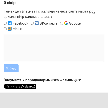
0
пікір
Төмендегі әлеуметтік желілері немесе сайтымызға
кіру
арқылы пікір қалдыра аласыз
Facebook
ВКонтакте
Google
Mail.ru
Әлеуметтік парақшаларымызға жазылыңыз: