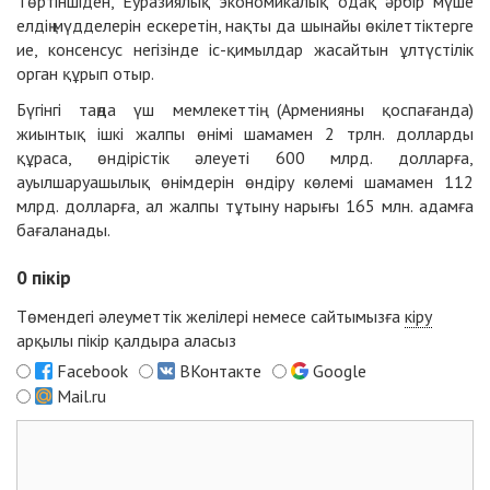
Төртіншіден, Еуразиялық эконо­микалық одақ әрбір мүше
елдің мүд­де­лерін ескеретін, нақты да шынайы өкілеттіктерге
ие, консенсус негізінде іс-қимылдар жасайтын ұлтүстілік
орган құрып отыр.
Бүгінгі таңда үш мемлекеттің (Арме­нияны қоспағанда)
жиынтық ішкі жалпы өнімі шамамен 2 трлн. долларды
құраса, өндірістік әлеуеті 600 млрд. долларға,
ауылшаруашылық өнімдерін өндіру көлемі шамамен 112
млрд. долларға, ал жалпы тұтыну нарығы 165 млн. адамға
бағаланады.
0
пікір
Төмендегі әлеуметтік желілері немесе сайтымызға
кіру
арқылы пікір қалдыра аласыз
Facebook
ВКонтакте
Google
Mail.ru