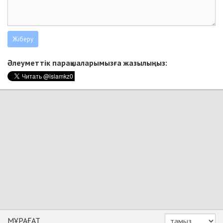
Әлеуметтік парақшаларымызға жазылыңыз:
МҰРАҒАТ