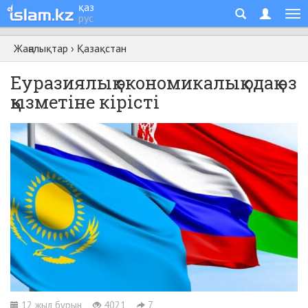
қаз
рус
Жаңалықтар
›
Қазақстан
Еуразиялық экономикалық одақ өз
қызметіне кірісті
12 жыл бұрын
4021
7