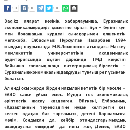
0
0
0
Baq.kz ақпарат көзінің хабарлауынша, Еуразиялық
экономикалық одақ өз қызметіне кірісті. Бұл – бүгінгі күн
мен болашақтың күрделі сынақтарымен өлшенетін
мегажоба.
Елбасымыз Нұрсұлтан Назарбаев 1994
жылдың наурызында М.В.Ломоносов атындағы Мәскеу
мемлекеттік университетінің академиялық
аудиториясында оқыған дәрісінде ТМД кеңістігі
бойынша сапалық жаңа интеграциялық бірлестік –
Еуразиялық экономикалық одақ құруды тұңғыш рет ұсынған
болатын.
Ал енді осы жерде бірден нақтылай кететін бір мәселе –
ЕАЭО сая­си ұйым емес. Мұнда тек экономикалық
әріптестік жасау көзделген. Өйткені, Елбасының
«Қазақстанның тәуелсіздігіне нұқсан келтіретін кез
келген одақтан бас тартамыз», дегені баршамызға
мәлім. Сондықтан да, кейбір отандастарымыздың
алаңдауына ешқандай да негіз жоқ. Демек, ЕАЭО