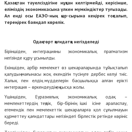
Қазақстан тәуелсіздігіне нұқсан келтірмейді, керісінше,
еліміздің экономикасына үлкен мүмкіндіктер туғызады.
Ал енді осы ЕАЭО-ның қыр-сырына кеңірек тоқталып,
тереңірек баяндап көрелік.
Одақ төрт қағидатқа негізделеді
Біріншіден, интеграцияны эконо­ми­калық прагматизм
негізінде құру ұсынылды.
Екіншіден, әрбір мемлекет өз шекараларында тұйықталып
қалудың мағынасы жоқ екендігін түсінуге дербес келуі тиіс.
Халық пен елдің мүдделерін басшылыққа алған ерікті
интеграция – өркендеудің ең қысқа жолы.
Үшіншіден, Еуразиялық эконо­мика­лық одақ –
мемлекеттердің теңдік, бір-бірінің ішкі ісіне араласпау,
егемендік пен мемлекеттік шекараларға қол сұғыл­мауын
құрметтеу қағидаттары негізіндегі бірлестік ретінде көрініс
береді.