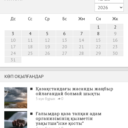
Дс
Сс
Ср
Бс
Жм
Сн
Жк
1
2
3
4
5
6
7
8
9
10
11
12
13
14
15
16
17
18
19
20
21
22
23
24
25
26
27
28
29
30
31
КӨП ОҚЫЛҒАНДАР
■
Қазақстандағы жасанды жаңбыр
ойлағандай болмай шықты
5 күн бұрын
0
■
Ғалымдар қаза тапқан адам
организімінің қызметін
уақытша“іске қосты”