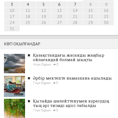
3
4
5
6
7
8
9
10
11
12
13
14
15
16
17
18
19
20
21
22
23
24
25
26
27
28
29
30
31
КӨП ОҚЫЛҒАНДАР
■
Қазақстандағы жасанды жаңбыр
ойлағандай болмай шықты
4 күн бұрын
0
■
Әрбір мектепте намазхана ашылады
7 күн бұрын
0
■
Қытайда шөлейттенумен күресудің
тың әрі тиімді әдісі табылды
7 күн бұрын
0