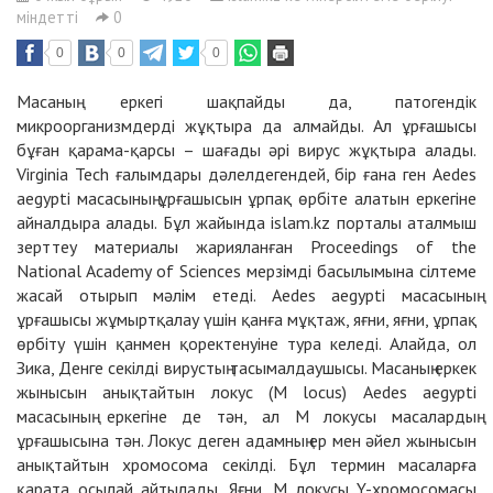
міндетті
0
0
0
0
Масаның еркегі шақпайды да, патогендік
микроорганизмдерді жұқтыра да алмайды. Ал ұрғашысы
бұған қарама-қарсы – шағады әрі вирус жұқтыра алады.
Virginia Tech ғалымдары дәлелдегендей, бір ғана ген Aedes
aegypti масасының ұрғашысын ұрпақ өрбіте алатын еркегіне
айналдыра алады. Бұл жайында islam.kz порталы аталмыш
зерттеу материалы жарияланған
Proceedings of the
National Academy of Sciences
мерзімді басылымына сілтеме
жасай отырып мәлім етеді. Aedes aegypti масасының
ұрғашысы жұмыртқалау үшін қанға мұқтаж, яғни, яғни, ұрпақ
өрбіту үшін қанмен қоректенуіне тура келеді. Алайда, ол
Зика, Денге секілді вирустың тасымалдаушысы. Масаның еркек
жынысын анықтайтын локус (M locus) Aedes aegypti
масасының еркегіне де тән, ал M локусы масалардың
ұрғашысына тән. Локус деген адамның ер мен әйел жынысын
анықтайтын хромосома секілді. Бұл термин масаларға
қарата осылай айтылады. Яғни, М локусы Y-хромосомасы