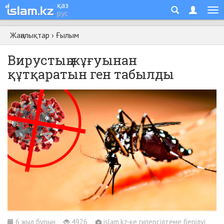
қаз
рус
Жаңалықтар
›
Ғылым
Вирустың жұғуынан
құтқаратын ген табылды
6 жыл бұрын
4926
islam.kz-ке гиперсілтеме берілуі