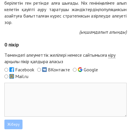
берілетін ген ретінде алға шығады. Nix генінің өлімге алып
келетін қауіпті ауру таратушы жәндіктердің популяциясын
азайтуға бағытталған күрес стратегиясын әзірлеуде әлеуеті
зор.
(ықшамдалып алынды)
0
пікір
Төмендегі әлеуметтік желілері немесе сайтымызға
кіру
арқылы пікір қалдыра аласыз
Facebook
ВКонтакте
Google
Mail.ru