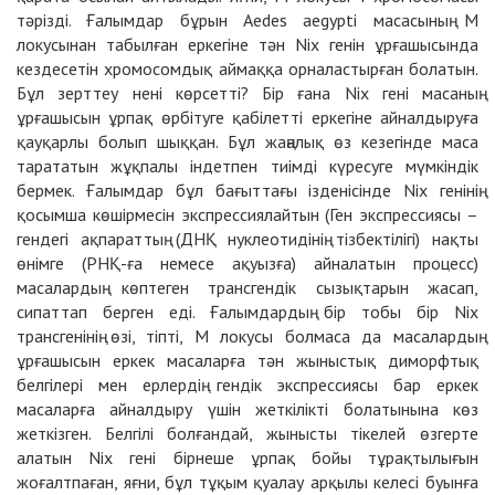
тәрізді. Ғалымдар бұрын Aedes aegypti масасының М
локусынан табылған еркегіне тән Nix генін ұрғашысында
кездесетін хромосомдық аймаққа орналастырған болатын.
Бұл зерттеу нені көрсетті? Бір ғана Nix гені масаның
ұрғашысын ұрпақ өрбітуге қабілетті еркегіне айналдыруға
қауқарлы болып шыққан. Бұл жаңалық өз кезегінде маса
тарататын жұқпалы індетпен тиімді күресуге мүмкіндік
бермек. Ғалымдар бұл бағыттағы ізденісінде Nix генінің
қосымша көшірмесін экспрессиялайтын (Ген экспрессиясы –
гендегі ақпараттың (ДНҚ нуклеотидінің тізбектілігі) нақты
өнімге (РНҚ-ға немесе ақуызға) айналатын процесс)
масалардың көптеген трансгендік сызықтарын жасап,
сипаттап берген еді. Ғалымдардың бір тобы бір Nix
трансгенінің өзі, тіпті, M локусы болмаса да масалардың
ұрғашысын еркек масаларға тән жыныстық диморфтық
белгілері мен ерлердің гендік экспрессиясы бар еркек
масаларға айналдыру үшін жеткілікті болатынына көз
жеткізген. Белгілі болғандай, жынысты тікелей өзгерте
алатын Nix гені бірнеше ұрпақ бойы тұрақтылығын
жоғалтпаған, яғни, бұл тұқым қуалау арқылы келесі буынға