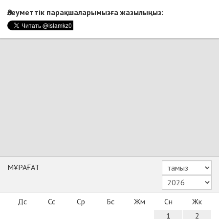
Әлеуметтік парақшаларымызға жазылыңыз:
МҰРАҒАТ
Дс
Сс
Ср
Бс
Жм
Сн
Жк
1
2