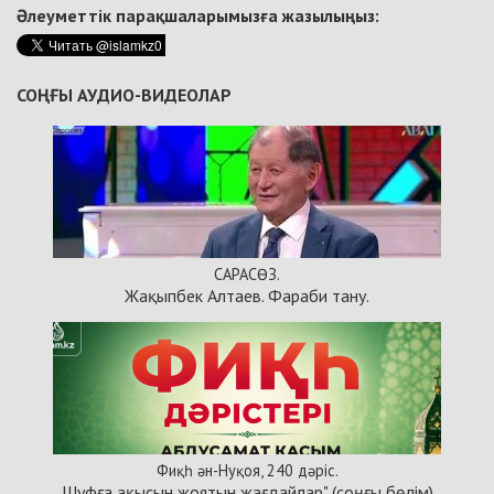
Әлеуметтік парақшаларымызға жазылыңыз:
СОҢҒЫ АУДИО-ВИДЕОЛАР
САРАСӨЗ.
Жақыпбек Алтаев. Фараби тану.
Фиқһ ән-Нуқоя, 240 дәріс.
Шуфға ақысын жоятын жағдайлар" (соңғы бөлім)