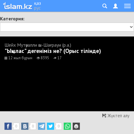
қаз
рус
Категория:
Шейх Мутәуалли әш-Шағрауи (р.а.)
"Ықылас" дегеніміз не? (Орыс тілінде)
12 жыл бұрын
8395
17
Жүктеп алу
0
0
0