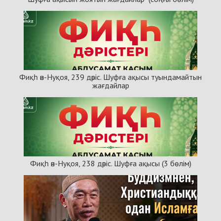
Фиқһ ән-Нуқоя, 239 дәріс. Шуфға ақысы туындамайтын
жағдайлар
Фиқһ ән-Нуқоя, 238 дәріс. Шуфға ақысы (3 бөлім)