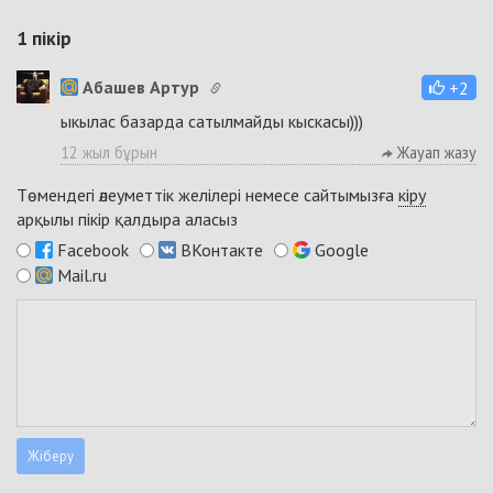
1
пікір
Абашев Артур
+2
ыкылас базарда сатылмайды кыскасы)))
12 жыл бұрын
Жауап жазу
Төмендегі әлеуметтік желілері немесе сайтымызға
кіру
арқылы пікір қалдыра аласыз
Facebook
ВКонтакте
Google
Mail.ru