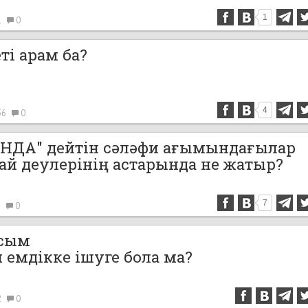
1
1
0
ті арам ба?
4
56
0
НДА" дейтін сәләфи ағымындағылар
лай деулерінің астарында не жатыр?
7
8
0
асым
н емдікке ішуге бола ма?
2
0