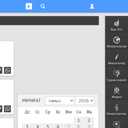
Бас бет
Жаңалықтар
Мақалалар
Сұрақ-жауап
Медиа
МҰРАҒАТ
Дс
Сс
Ср
Бс
Жм
Сн
Жк
Көңілсерпер
1
2
3
4
5
6
7
8
9