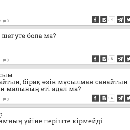
4
9
0
 шегуге бола ма?
6
8
0
асым
йтын, бірақ өзін мұсылман санайтын
ан малының еті адал ма?
4
6
0
р
амның үйіне періште кірмейді