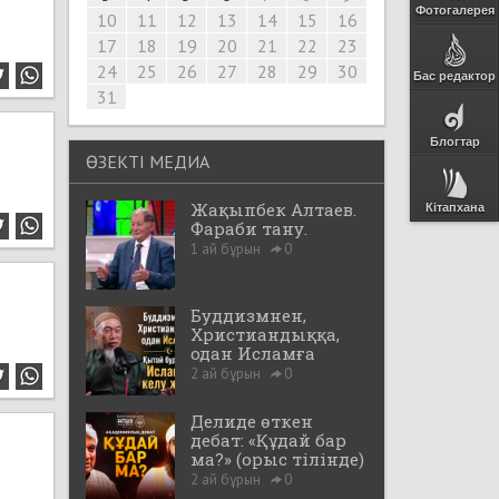
Фотогалерея
10
11
12
13
14
15
16
17
18
19
20
21
22
23
24
25
26
27
28
29
30
Бас редактор
31
Блогтар
ӨЗЕКТІ МЕДИА
Жақыпбек Алтаев.
Кітапхана
Фараби тану.
1 ай бұрын
0
Буддизмнен,
Христиандыққа,
одан Исламға
2 ай бұрын
0
Делиде өткен
дебат: «Құдай бар
ма?» (орыс тілінде)
2 ай бұрын
0