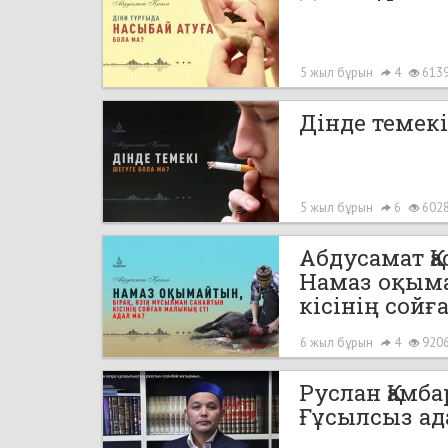
5 жыл бұрын
4
613
Дінде темекі
5 жыл бұрын
6
602
Абдусамат Қ
Намаз оқыма
кісінің сойғ
6 жыл бұрын
4
920
Руслан Қамба
Ғұсылсыз ад