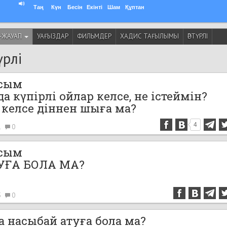
Таң
Күн
Бесін
Екінті
Шам
Құптан
-ЖАУАП
УАҒЫЗДАР
ФИЛЬМДЕР
ХАДИС ТАҒЫЛЫМЫ
ӘРТҮРЛІ
үрлі
асым
 күпірлі ойлар келсе, не істеймін?
 келсе діннен шыға ма?
4
1
0
асым
УҒА БОЛА МА?
5
0
а насыбай атуға бола ма?