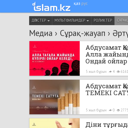
қаз
рус
ДӘРІСТЕР
МУЛЬТФИЛЬМДЕР
РОЛИКТЕР
СҰРАҚ
Медиа
›
Сұрақ-жауап
›
Әрт
Абдусамат Қ
Алла жайында
Ондай ойлар
5 жыл бұрын
4
616
Абдусамат Қ
ТЕМЕКІ САТ
5 жыл бұрын
0
277
Діни тұрғыд