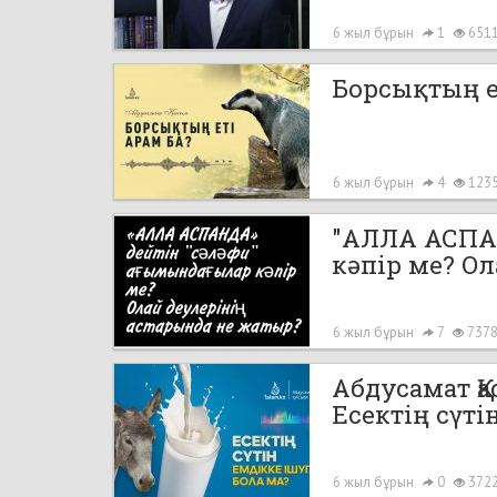
6 жыл бұрын
1
651
Борсықтың е
6 жыл бұрын
4
123
"АЛЛА АСПА
кәпір ме? О
6 жыл бұрын
7
737
Абдусамат Қ
Есектің сүті
6 жыл бұрын
0
372