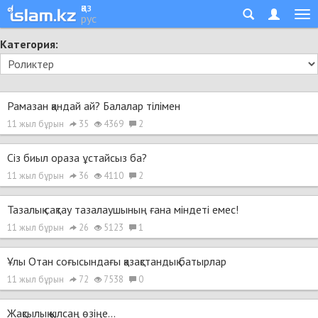
қаз
рус
Категория:
Рамазан қандай ай? Балалар тілімен
11 жыл бұрын
35
4369
2
Cіз биыл ораза ұстайсыз ба?
11 жыл бұрын
36
4110
2
Тазалық сақтау тазалаушының ғана міндеті емес!
11 жыл бұрын
26
5123
1
Ұлы Отан соғысындағы қазақстандық батырлар
11 жыл бұрын
72
7538
0
Жақсылық қылсаң өзіңе...