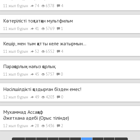
11 жыл бұрын
74
6378
4
Көтерілісті тоқтатқан мультфильм
11 жыл бұрын
41
5769
1
Кешір, мен тым қатты келе жатырмын...
11 жыл бұрын
52
6552
4
Парақорлық - нағыз қорлық
11 жыл бұрын
45
5757
0
Нәсілшілдікті қоздырған бізден емес!
12 жыл бұрын
49
4203
0
Мухаммад Ассақаф
Әжетхана әдебі (Орыс тілінде)
12 жыл бұрын
28
5436
2