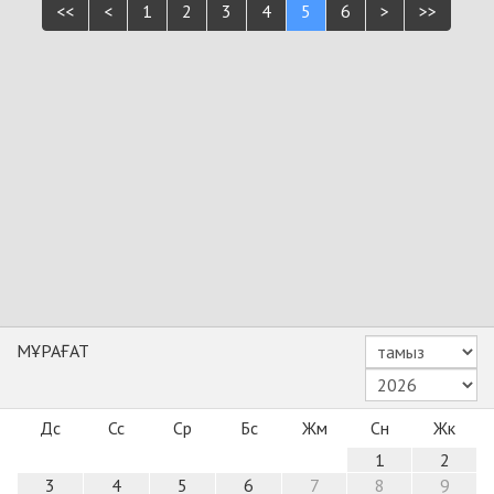
<<
<
1
2
3
4
5
6
>
>>
МҰРАҒАТ
Дс
Сс
Ср
Бс
Жм
Сн
Жк
1
2
3
4
5
6
7
8
9