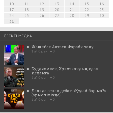
10
11
12
13
14
15
16
17
18
19
20
21
22
23
24
25
26
27
28
29
30
31
ӨЗЕКТІ МЕДИА
■
Жақыпбек Алтаев. Фараби тану.
1 ай бұрын
0
■
Буддизмнен, Христиандыққа, одан
Исламға
2 ай бұрын
0
■
Делиде өткен дебат: «Құдай бар ма?»
(орыс тілінде)
2 ай бұрын
0