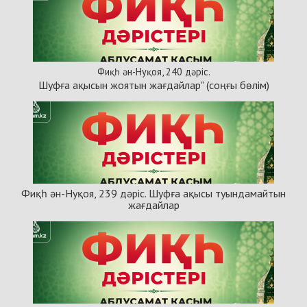
Фиқһ ән-Нуқоя, 240 дәріс.
Шуфға ақысын жоятын жағдайлар" (соңғы бөлім)
Фиқһ ән-Нуқоя, 239 дәріс. Шуфға ақысы туындамайтын
жағдайлар