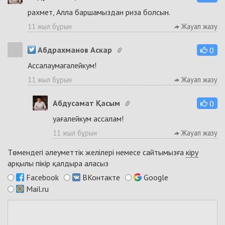
рахмет, Алла баршамыздан риза болсын.
11 жыл бұрын
Жауап жазу
Абдрахманов Аскар
0
Ассалаумагалейкум!
11 жыл бұрын
Жауап жазу
Абдусамат Қасым
0
уағалейкум ассалам!
11 жыл бұрын
Жауап жазу
Төмендегі әлеуметтік желілері немесе сайтымызға
кіру
арқылы пікір қалдыра аласыз
Facebook
ВКонтакте
Google
Mail.ru