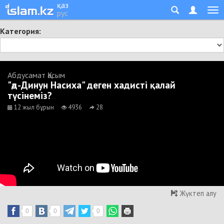
қаз
рус
Категория:
Абдусамат Қасым
"әд-Динун Насиха" деген хадисті қалай
түсінеміз?
12 жыл бұрын
4936
28
Жүктеп алу
0
0
0