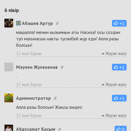
6
пікір
Абашев Артур
+1
машалла! менин кызымнын аты Насиха! осы создин
туп магынасын накты тусинбей жур еди! Алла разы
болсын!
12 жыл бұрын
Жауап жазу
Маулен Жулекенов
+1
.
12 жыл бұрын
Жауап жазу
Администратор
+1
Алла разы болсын! Жақсы видео
12 жыл бұрын
Жауап жазу
Абдусамат Қасым
0