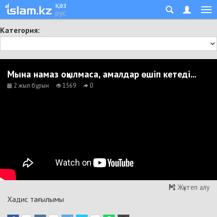
қаз
рус
Категория:
Мына намаз оқылмаса, амалдар өшіп кетеді...
2 жыл бұрын
1569
0
Жүктеп алу
Хадис тағылымы