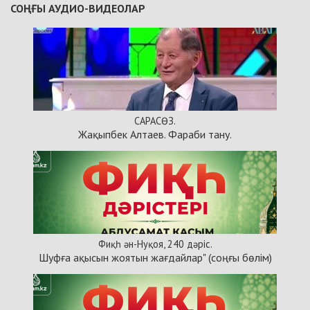
СОҢҒЫ АУДИО-ВИДЕОЛАР
САРАСӨЗ.
Жақыпбек Алтаев. Фараби тану.
Фиқһ ән-Нуқоя, 240 дәріс.
Шуфға ақысын жоятын жағдайлар" (соңғы бөлім)