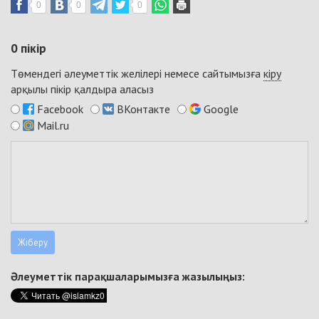
0
0
0
0
пікір
Төмендегі әлеуметтік желілері немесе сайтымызға
кіру
арқылы пікір қалдыра аласыз
Facebook
ВКонтакте
Google
Mail.ru
Әлеуметтік парақшаларымызға жазылыңыз: