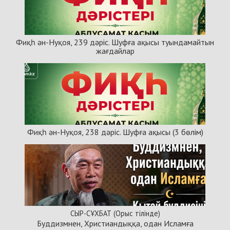
Фиқһ ән-Нуқоя, 239 дәріс. Шуфға ақысы туындамайтын
жағдайлар
Фиқһ ән-Нуқоя, 238 дәріс. Шуфға ақысы (3 бөлім)
СЫР-СҰХБАТ (Орыс тілінде)
Буддизмнен, Христиандыққа, одан Исламға