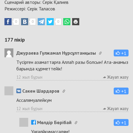
Сценарий авторы: Серік Қалиев
Режиссері: Серік Таласов
0
0
0
177
пікір
Джураева Гүлжамал Нұрсұлтанқызы
+1
Түсірген азаматтарға Аллаһ разы болсын! Ата-анамыз
барында құрметтейік!
12 жыл бұрын
Жауап жазу
Сакен Шардаров
+1
Ассалямуалейкум
12 жыл бұрын
Жауап жазу
Мөлдір Бөрібай
+1
Уағалйкумассалям!