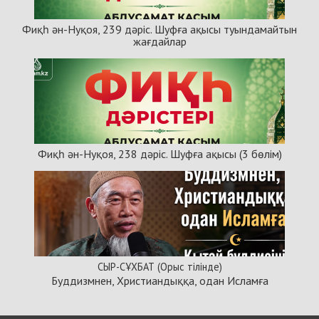
Фиқһ ән-Нуқоя, 239 дәріс. Шуфға ақысы туындамайтын
жағдайлар
Фиқһ ән-Нуқоя, 238 дәріс. Шуфға ақысы (3 бөлім)
СЫР-СҰХБАТ (Орыс тілінде)
Буддизмнен, Христиандыққа, одан Исламға