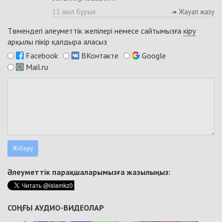
11 жыл бұрын
Жауап жазу
Төмендегі әлеуметтік желілері немесе сайтымызға
кіру
арқылы пікір қалдыра аласыз
Facebook
ВКонтакте
Google
Mail.ru
Әлеуметтік парақшаларымызға жазылыңыз:
СОҢҒЫ АУДИО-ВИДЕОЛАР