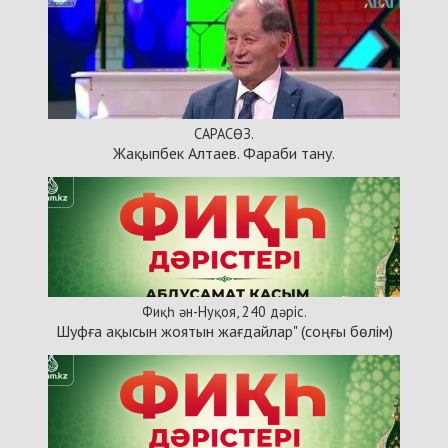
САРАСӨЗ.
Жақыпбек Алтаев. Фараби тану.
Фиқһ ән-Нуқоя, 240 дәріс.
Шуфға ақысын жоятын жағдайлар" (соңғы бөлім)