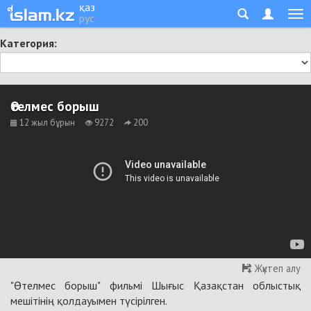
қаз
рус
Категория:
Өтелмес борыш
12 жыл бұрын
9272
200
Жүктеп алу
"Өтелмес борыш" фильмі Шығыс Қазақстан облыстық
мешітінің қолдауымен түсірілген.