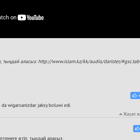
п, тыңдай аласыз:
http://www.islam.kz/kk/audio/darister/#gsc.ta
da wigarsanizdar jaksy boluwi edi.
Жауап ж
лтемеге өтіп, тыңдай аласыз: