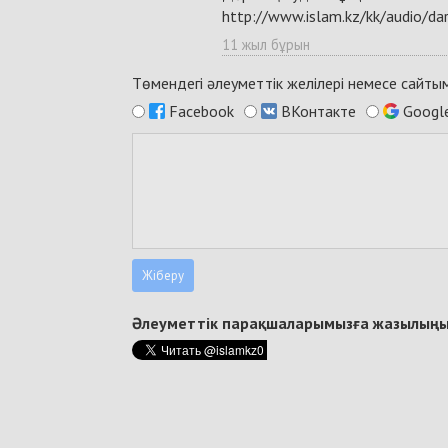
http://www.islam.kz/kk/audio/dar
11 жыл бұрын
Төмендегі әлеуметтік желілері немесе сайт
Facebook
ВКонтакте
Googl
Әлеуметтік парақшаларымызға жазылыңы