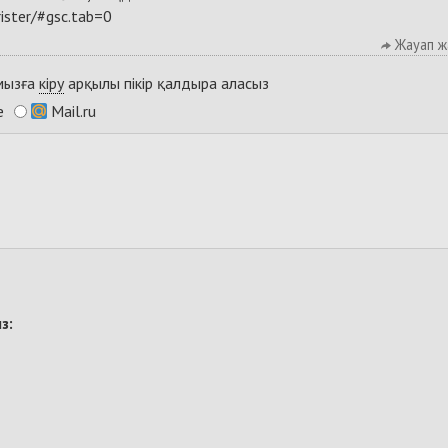
ister/#gsc.tab=0
Жауап ж
ымызға
кіру
арқылы пікір қалдыра аласыз
e
Mail.ru
з: