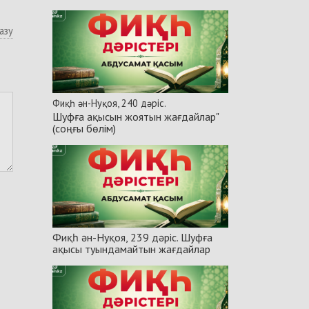
азу
Фиқһ ән-Нуқоя, 240 дәріс.
Шуфға ақысын жоятын жағдайлар"
(соңғы бөлім)
Фиқһ ән-Нуқоя, 239 дәріс. Шуфға
ақысы туындамайтын жағдайлар