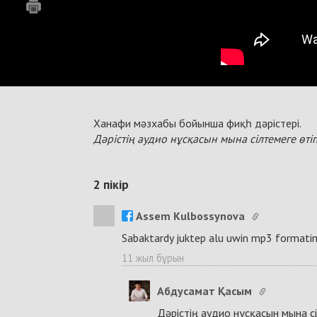
Ханафи мәзхабы бойынша фиқһ дәрістері.
Дәрістің аудио нұсқасын мына сілтемеге өті
2
пікір
Assem Kulbossynova
Sabaktardy juktep alu uwin mp3 formatin 
11 жыл бұрын
Абдусамат Қасым
Дәрістің аудио нұсқасын мына сі