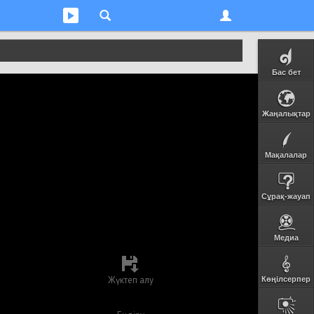
Бас бет
Жаңалықтар
Мақалалар
Сұрақ-жауап
Медиа
Жүктеп алу
Көңілсерпер