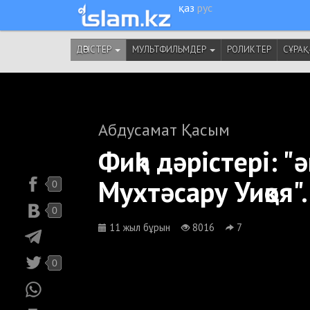
қаз
рус
ДӘРІСТЕР
МУЛЬТФИЛЬМДЕР
РОЛИКТЕР
СҰРАҚ
Абдусамат Қасым
Фиқһ дәрістері: "ә
Мухтәсару Уиқоя".
0
0
11 жыл бұрын
8016
7
0