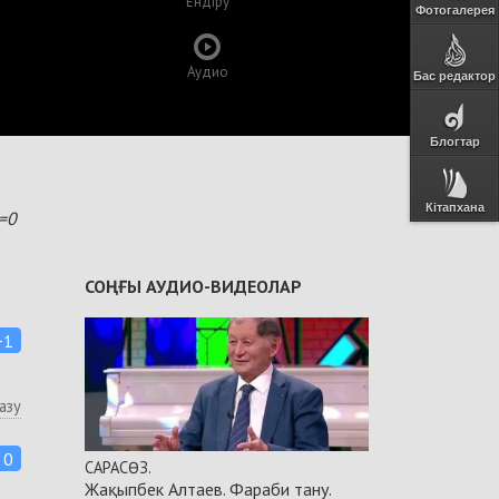
Ендіру
Фотогалерея
Аудио
Бас редактор
Блогтар
Кітапхана
b=0
СОҢҒЫ АУДИО-ВИДЕОЛАР
+1
азу
0
САРАСӨЗ.
Жақыпбек Алтаев. Фараби тану.