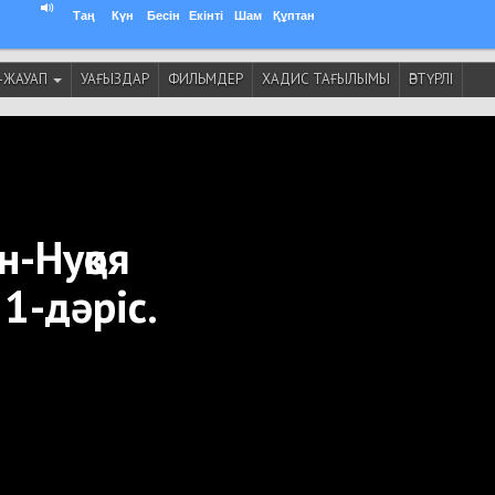
Таң
Күн
Бесін
Екінті
Шам
Құптан
-ЖАУАП
УАҒЫЗДАР
ФИЛЬМДЕР
ХАДИС ТАҒЫЛЫМЫ
ӘРТҮРЛІ
н-Нуқоя
 1-дәріс.