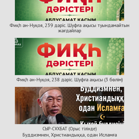
Фиқһ ән-Нуқоя, 239 дәріс. Шуфға ақысы туындамайтын
жағдайлар
Фиқһ ән-Нуқоя, 238 дәріс. Шуфға ақысы (3 бөлім)
СЫР-СҰХБАТ (Орыс тілінде)
Буддизмнен, Христиандыққа, одан Исламға