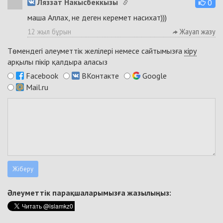
Ляззат Накысбеккызы
0
маша Аллах, не деген керемет насихат)))
12 жыл бұрын
Жауап жазу
Төмендегі әлеуметтік желілері немесе сайтымызға
кіру
арқылы пікір қалдыра аласыз
Facebook
ВКонтакте
Google
Mail.ru
Әлеуметтік парақшаларымызға жазылыңыз: