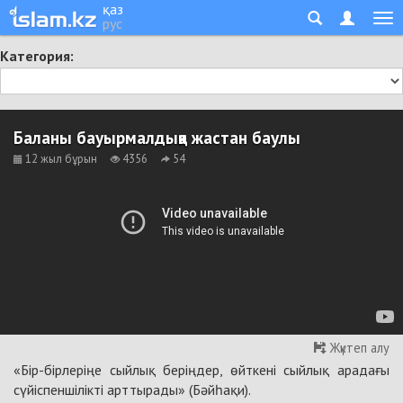
қаз
рус
Категория:
Баланы бауырмалдыққа жастан баулы
12 жыл бұрын
4356
54
Жүктеп алу
«Бір-бірлеріңе сыйлық беріңдер, өйткені сыйлық арадағы
сүйіспеншілікті арттырады»
(Бәйһақи).