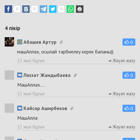
0
0
0
4
пікір
Абашев Артур
0
машАллах, осылай тарбиелеу керек баланы))
12 жыл бұрын
Жауап жазу
Ляззат Жандыбаева
0
МашАллах....
12 жыл бұрын
Жауап жазу
Кайсар Аширбеков
0
МашАлла
12 жыл бұрын
Жауап жазу