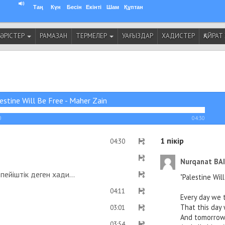
Таң
Күн
Бесін
Екінті
Шам
Құптан
ӘРІСТЕР
РАМАЗАН
ТЕРМЕЛЕР
УАҒЫЗДАР
ХАДИСТЕР
ҚАЙРА
estine Will Be Free - Maher Zain
0
04:30
1
пікір
04:30
Nurqanat BA
Рамазан айының уақытын жариялаған адам пейіштік деген хадис бар ма? - Абдусамат Қасым
"Palestine Wil
04:11
Every day we 
That this day 
03:01
And tomorrow
03:54