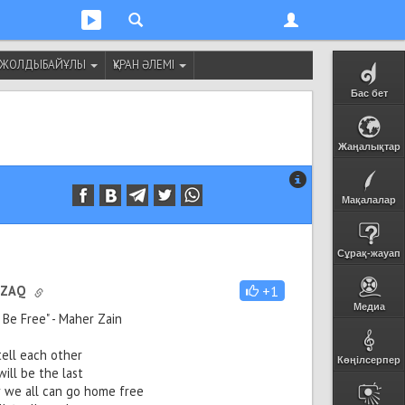
Т ЖОЛДЫБАЙҰЛЫ
ҚҰРАН ӘЛЕМІ
Бас бет
Жаңалықтар
Мақалалар
Сұрақ-жауап
IZAQ
+1
Медиа
l Be Free" - Maher Zain
tell each other
Көңілсерпер
will be the last
 we all can go home free