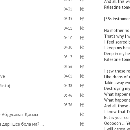
And all this wi
Palestine tomo
04:31
[35s instrumen
03:35
04:11
No mother no 
That’s why I w
04:10
I feel scared 
04:30
I keep my hea
Deep in my he
03:17
Palestine tomo
03:56
I saw those r
ove
04:01
Like drops of r
Takin away ev
intu)
04:38
Destroying my
What happene
03:46
What happened
03:36
And all those 
I know that I’
 - Абдусамат Қасым
But is your con
Ooooooh ... Y
Оразаны қаза етпес үшін хайыз келтірмейтін дәрі ішсе бола ма? Көзге дәрі тамызса ораза бұзыла ма? - Абдусамат Қасым
I will caress 