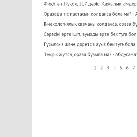
Оразада тіс пастасын қолданса бола ма? -
Түкірік жұтса, ораза бұзыла ма? - Абдусам
1
2
3
4
5
6
7