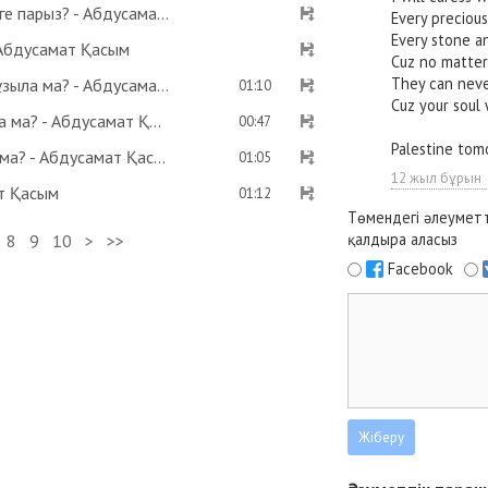
Фиқһ. ән-Нуқоя, 117 дәріс: Қажылық кімдерге парыз? - Абдусамат Қасым
Every precious
Every stone a
 Абдусамат Қасым
Cuz no matter
They can neve
Гинекологиялық свечаны қолданса, ораза бұзыла ма? - Абдусамат Қасым
01:10
Cuz your soul 
Сәресіні ерте ішіп, ауызды ерте бекітуге бола ма? - Абдусамат Қасым
00:47
Palestine tomo
Ғұсылсыз және дәретсіз ауыз бекітуге бола ма? - Абдусамат Қасым
01:05
12 жыл бұрын
ат Қасым
01:12
Төмендегі әлеуметт
қалдыра аласыз
8
9
10
>
>>
Facebook