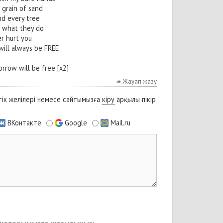
 grain of sand
nd every tree
 what they do
r hurt you
will always be FREE
rrow will be free [x2]
Жауап жазу
ік желілері немесе сайтымызға
кіру
арқылы пікір
ВКонтакте
Google
Mail.ru