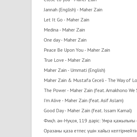
Jannah (English) - Maher Zain
Let It Go - Maher Zain
Medina - Maher Zain
One day - Maher Zain
Peace Be Upon You - Maher Zain
True Love - Maher Zain
Maher Zain - Ummati (English)
Maher Zain & Mustafa Ceceli - The Way of L
The Power - Maher Zain (feat. Amakhono We S
I'm Alive - Maher Zain (feat. Asif Aslam)
Good Day - Maher Zain (feat. Issam Kamal)
Фиқһ. ән-Нуқоя, 119 дәріс: Умра қажылығы