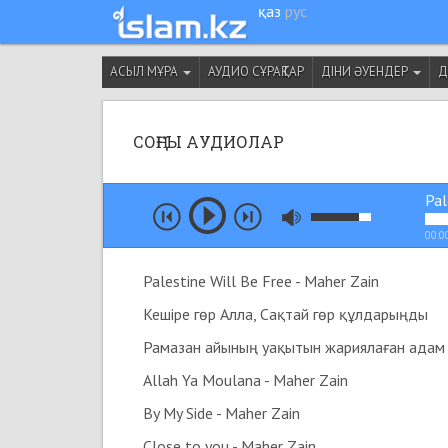
қаз
рус
АСЫЛ МҰРА
АУДИО СҰРАҚТАР
ДІНИ ӘУЕНДЕР
Д
СОҢҒЫ АУДИОЛАР
Pal
00:0
Palestine Will Be Free - Maher Zain
Кешіре гөр Алла, Сақтай гөр құлдарыңды
Allah Ya Moulana - Maher Zain
By My Side - Maher Zain
Close to you - Maher Zain