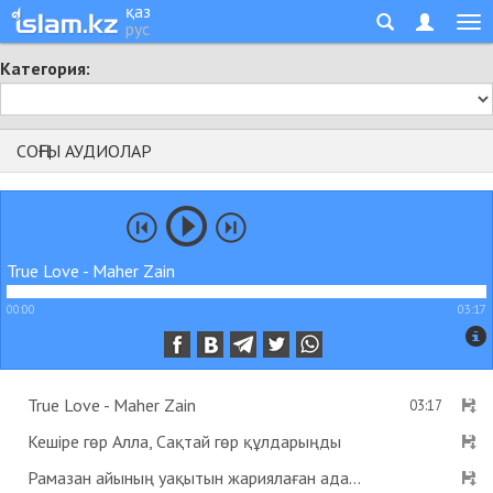
қаз
рус
Категория:
СОҢҒЫ АУДИОЛАР
True Love - Maher Zain
00:00
03:17
True Love - Maher Zain
03:17
Кешіре гөр Алла, Сақтай гөр құлдарыңды
Рамазан айының уақытын жариялаған адам пейіштік деген хадис бар ма? - Абдусамат Қасым