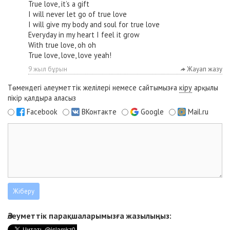
True love, it’s a gift
I will never let go of true love
I will give my body and soul for true love
Everyday in my heart I feel it grow
With true love, oh oh
True love, love, love yeah!
9 жыл бұрын
Жауап жазу
Төмендегі әлеуметтік желілері немесе сайтымызға
кіру
арқылы
пікір қалдыра аласыз
Facebook
ВКонтакте
Google
Mail.ru
Әлеуметтік парақшаларымызға жазылыңыз: