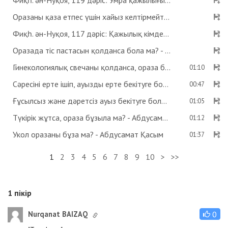
Фиқһ. ән-Нуқоя, 119 дәріс: Умра қажылығы - Абдусамат Қасым
Оразаны қаза етпес үшін хайыз келтірмейтін дәрі ішсе бола ма? Көзге дәрі тамызса ораза бұзыла ма? - Абдусамат Қасым
Фиқһ. ән-Нуқоя, 117 дәріс: Қажылық кімдерге парыз? - Абдусамат Қасым
Оразада тіс пастасын қолданса бола ма? - Абдусамат Қасым
Гинекологиялық свечаны қолданса, ораза бұзыла ма? - Абдусамат Қасым
01:10
Сәресіні ерте ішіп, ауызды ерте бекітуге бола ма? - Абдусамат Қасым
00:47
Ғұсылсыз және дәретсіз ауыз бекітуге бола ма? - Абдусамат Қасым
01:05
Түкірік жұтса, ораза бұзыла ма? - Абдусамат Қасым
01:12
Укол оразаны бұза ма? - Абдусамат Қасым
01:37
1
2
3
4
5
6
7
8
9
10
>
>>
1
пікір
Nurqanat BAIZAQ
0