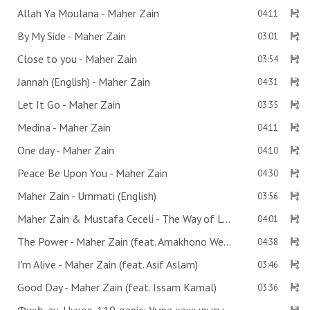
Allah Ya Moulana - Maher Zain
04:11
By My Side - Maher Zain
03:01
Close to you - Maher Zain
03:54
Jannah (English) - Maher Zain
04:31
Let It Go - Maher Zain
03:35
Medina - Maher Zain
04:11
One day - Maher Zain
04:10
Peace Be Upon You - Maher Zain
04:30
Maher Zain - Ummati (English)
03:56
Maher Zain & Mustafa Ceceli - The Way of Love
04:01
The Power - Maher Zain (feat. Amakhono We Sintu)
04:38
I'm Alive - Maher Zain (feat. Asif Aslam)
03:46
Good Day - Maher Zain (feat. Issam Kamal)
03:36