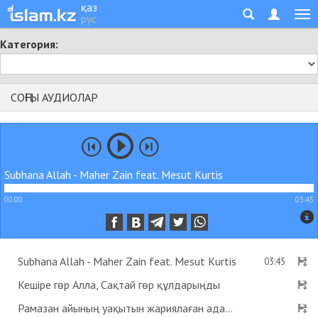
қаз
рус
Категория:
СОҢҒЫ АУДИОЛАР
Subhana Allah - Maher Zain feat. Mesut Kurtis
00:00
03:45
Subhana Allah - Maher Zain feat. Mesut Kurtis
03:45
Кешіре гөр Алла, Сақтай гөр құлдарыңды
Рамазан айының уақытын жариялаған адам пейіштік деген хадис бар ма? - Абдусамат Қасым