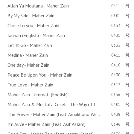
Allah Ya Moulana - Maher Zain
04:11
By My Side - Maher Zain
03:01
Close to you - Maher Zain
03:54
Jannah (English) - Maher Zain
04:31
Let It Go - Maher Zain
03:35
Medina - Maher Zain
04:11
One day - Maher Zain
04:10
Peace Be Upon You - Maher Zain
04:30
True Love - Maher Zain
03:17
Maher Zain - Ummati (English)
03:56
Maher Zain & Mustafa Ceceli - The Way of Love
04:01
The Power - Maher Zain (feat. Amakhono We Sintu)
04:38
I'm Alive - Maher Zain (feat. Asif Aslam)
03:46