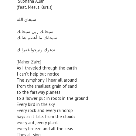
"Subhana Allah"
(feat. Mesut Kurtis)
سبحان الله
سبحانك ربي سبحانك
سبحانك ما أعظم شانك
ندعوك ونرجوا غفرانك
[Maher Zain:]
As I traveled through the earth
I can’t help but notice
The symphony I hear all around
from the smallest grain of sand
to the faraway planets
to a flower put in roots in the ground
Every bird in the sky
Every rock and every raindrop
Says as it falls from the clouds
every ant, every plant
every breeze and all the seas
They all sing