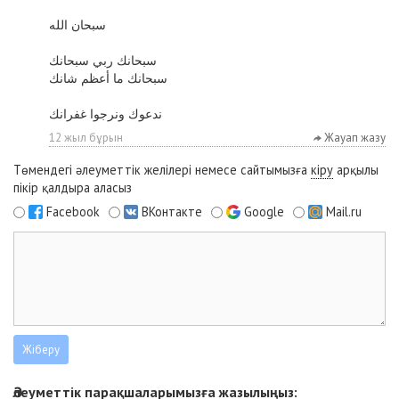
سبحان الله
سبحانك ربي سبحانك
سبحانك ما أعظم شانك
ندعوك ونرجوا غفرانك
12 жыл бұрын
Жауап жазу
Төмендегі әлеуметтік желілері немесе сайтымызға
кіру
арқылы
пікір қалдыра аласыз
Facebook
ВКонтакте
Google
Mail.ru
Әлеуметтік парақшаларымызға жазылыңыз: