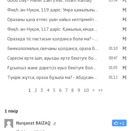
Good Day - Maher Zain (feat. Issam Kamal)
03:36
Фиқһ. ән-Нуқоя, 119 дәріс: Умра қажылығы - Абдусамат Қасым
Оразаны қаза етпес үшін хайыз келтірмейтін дәрі ішсе бола ма? Көзге дәрі тамызса ораза бұзыла ма? - Абдусамат Қасым
Фиқһ. ән-Нуқоя, 117 дәріс: Қажылық кімдерге парыз? - Абдусамат Қасым
Оразада тіс пастасын қолданса бола ма? - Абдусамат Қасым
Гинекологиялық свечаны қолданса, ораза бұзыла ма? - Абдусамат Қасым
01:10
Сәресіні ерте ішіп, ауызды ерте бекітуге бола ма? - Абдусамат Қасым
00:47
Ғұсылсыз және дәретсіз ауыз бекітуге бола ма? - Абдусамат Қасым
01:05
Түкірік жұтса, ораза бұзыла ма? - Абдусамат Қасым
01:12
1
2
3
4
5
6
7
8
9
10
>
>>
1
пікір
Nurqanat BAIZAQ
+1