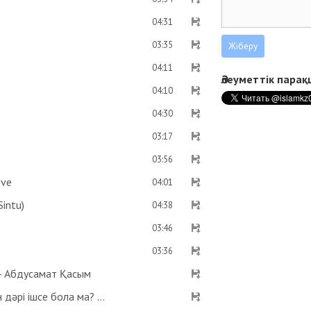
04:31
03:35
04:11
Әлеуметтік пара
04:10
04:30
03:17
03:56
ove
04:01
intu)
04:38
03:46
03:36
 - Абдусамат Қасым
Оразаны қаза етпес үшін хайыз келтірмейтін дәрі ішсе бола ма? Көзге дәрі тамызса ораза бұзыла ма? - Абдусамат Қасым