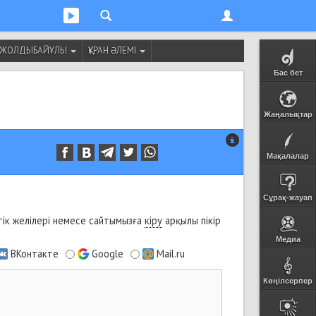
Т ЖОЛДЫБАЙҰЛЫ
ҚҰРАН ӘЛЕМІ
Бас бет
Жаңалықтар
Мақалалар
Сұрақ-жауап
ік желілері немесе сайтымызға
кіру
арқылы пікір
Медиа
ВКонтакте
Google
Mail.ru
Көңілсерпер