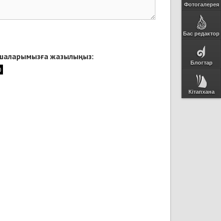
Фотогалерея
Бас редактор
қшаларымызға жазылыңыз:
Блогтар
Кітапхана