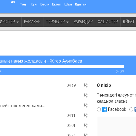
Таң
Күн
Бесін
Екінті
Шам
Құптан
ӘРІСТЕР
РАМАЗАН
ТЕРМЕЛЕР
УАҒЫЗДАР
ХАДИСТЕР
ҚАЙРА
ның нағыз жолдасың - Жігер Ауыпбаев
0
04:39
0
пікір
04:39
Төмендегі әлеуметт
қалдыра аласыз
Рамазан айының уақытын жариялаған адам пейіштік деген хадис бар ма? - Абдусамат Қасым
Facebook
04:11
03:01
03:54