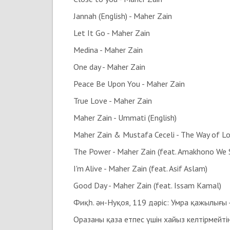
Jannah (English) - Maher Zain
Let It Go - Maher Zain
Medina - Maher Zain
One day - Maher Zain
Peace Be Upon You - Maher Zain
True Love - Maher Zain
Maher Zain - Ummati (English)
Maher Zain & Mustafa Ceceli - The Way of L
The Power - Maher Zain (feat. Amakhono We S
I'm Alive - Maher Zain (feat. Asif Aslam)
Good Day - Maher Zain (feat. Issam Kamal)
Фиқһ. ән-Нуқоя, 119 дәріс: Умра қажылығы