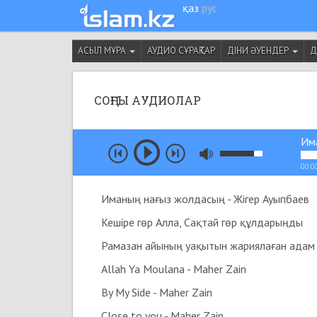
қаз
рус
АСЫЛ МҰРА
АУДИО СҰРАҚТАР
ДІНИ ӘУЕНДЕР
Д
СОҢҒЫ АУДИОЛАР
Има
00:0
Иманың нағыз жолдасың - Жігер Ауыпбаев
Кешіре гөр Алла, Сақтай гөр құлдарыңды
Allah Ya Moulana - Maher Zain
By My Side - Maher Zain
Close to you - Maher Zain