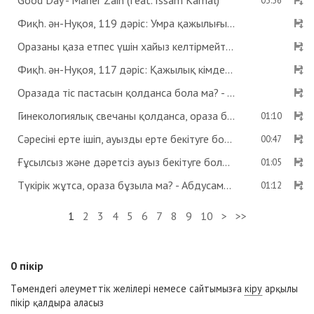
Good Day - Maher Zain (feat. Issam Kamal)
03:36
Фиқһ. ән-Нуқоя, 119 дәріс: Умра қажылығы - Абдусамат Қасым
Оразаны қаза етпес үшін хайыз келтірмейтін дәрі ішсе бола ма? Көзге дәрі тамызса ораза бұзыла ма? - Абдусамат Қасым
Фиқһ. ән-Нуқоя, 117 дәріс: Қажылық кімдерге парыз? - Абдусамат Қасым
Оразада тіс пастасын қолданса бола ма? - Абдусамат Қасым
Гинекологиялық свечаны қолданса, ораза бұзыла ма? - Абдусамат Қасым
01:10
Сәресіні ерте ішіп, ауызды ерте бекітуге бола ма? - Абдусамат Қасым
00:47
Ғұсылсыз және дәретсіз ауыз бекітуге бола ма? - Абдусамат Қасым
01:05
Түкірік жұтса, ораза бұзыла ма? - Абдусамат Қасым
01:12
1
2
3
4
5
6
7
8
9
10
>
>>
0
пікір
Төмендегі әлеуметтік желілері немесе сайтымызға
кіру
арқылы
пікір қалдыра аласыз