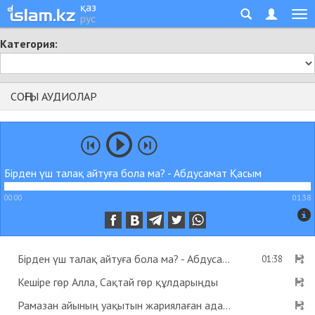
қаз
рус
Категория:
СОҢҒЫ АУДИОЛАР
Бірден үш талақ айтуға бола ма? - Абдусамат Қасым
00:00
01:38
Бірден үш талақ айтуға бола ма? - Абдусамат Қасым
01:38
Кешіре гөр Алла, Сақтай гөр құлдарыңды
Рамазан айының уақытын жариялаған адам пейіштік деген хадис бар ма? - Абдусамат Қасым