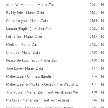
Allah Ya Moulana - Maher Zain
04:11
By My Side - Maher Zain
03:01
Close to you - Maher Zain
03:54
Jannah (English) - Maher Zain
04:31
Let It Go - Maher Zain
03:35
Medina - Maher Zain
04:11
One day - Maher Zain
04:10
Peace Be Upon You - Maher Zain
04:30
True Love - Maher Zain
03:17
Maher Zain - Ummati (English)
03:56
Maher Zain & Mustafa Ceceli - The Way of Love
04:01
The Power - Maher Zain (feat. Amakhono We Sintu)
04:38
I'm Alive - Maher Zain (feat. Asif Aslam)
03:46