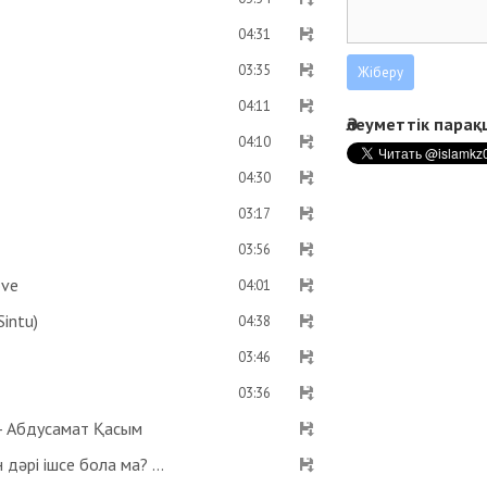
04:31
03:35
04:11
Әлеуметтік пара
04:10
04:30
03:17
03:56
ove
04:01
intu)
04:38
03:46
03:36
 - Абдусамат Қасым
Оразаны қаза етпес үшін хайыз келтірмейтін дәрі ішсе бола ма? Көзге дәрі тамызса ораза бұзыла ма? - Абдусамат Қасым