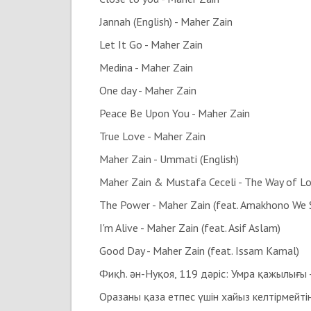
Jannah (English) - Maher Zain
Let It Go - Maher Zain
Medina - Maher Zain
One day - Maher Zain
Peace Be Upon You - Maher Zain
True Love - Maher Zain
Maher Zain - Ummati (English)
Maher Zain & Mustafa Ceceli - The Way of L
The Power - Maher Zain (feat. Amakhono We S
I'm Alive - Maher Zain (feat. Asif Aslam)
Good Day - Maher Zain (feat. Issam Kamal)
Фиқһ. ән-Нуқоя, 119 дәріс: Умра қажылығы