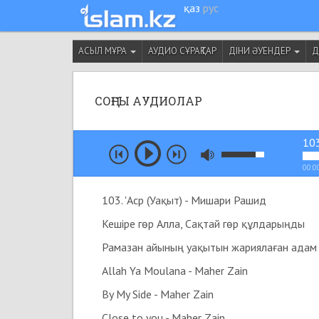
қаз
рус
АСЫЛ МҰРА
АУДИО СҰРАҚТАР
ДІНИ ӘУЕНДЕР
Д
СОҢҒЫ АУДИОЛАР
103
00:0
103. 'Аср (Уақыт) - Мишари Рашид
Кешіре гөр Алла, Сақтай гөр құлдарыңды
Allah Ya Moulana - Maher Zain
By My Side - Maher Zain
Close to you - Maher Zain