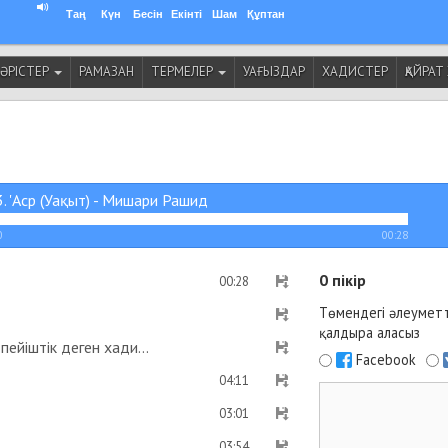
Таң
Күн
Бесін
Екінті
Шам
Құптан
ӘРІСТЕР
РАМАЗАН
ТЕРМЕЛЕР
УАҒЫЗДАР
ХАДИСТЕР
ҚАЙРА
. 'Аср (Уақыт) - Мишари Рашид
0
00:28
0
пікір
00:28
Төмендегі әлеуметт
қалдыра аласыз
Рамазан айының уақытын жариялаған адам пейіштік деген хадис бар ма? - Абдусамат Қасым
Facebook
04:11
03:01
03:54