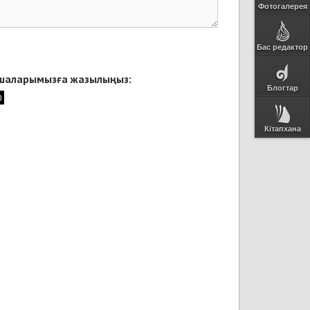
Фотогалерея
Бас редактор
қшаларымызға жазылыңыз:
Блогтар
Кітапхана