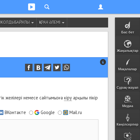
Т ЖОЛДЫБАЙҰЛЫ
ҚҰРАН ӘЛЕМІ
Бас бет
Жаңалықтар
Мақалалар
Сұрақ-жауап
ік желілері немесе сайтымызға
кіру
арқылы пікір
Медиа
ВКонтакте
Google
Mail.ru
Көңілсерпер