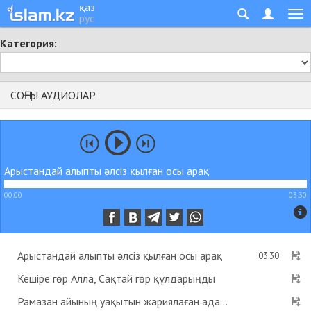
қаз
рус
Категория:
СОҢҒЫ АУДИОЛАР
Арыстандай алыпты әлсіз қылған осы арақ
00:00
03:30
Арыстандай алыпты әлсіз қылған осы арақ
03:30
Кешіре гөр Алла, Сақтай гөр құлдарыңды
Рамазан айының уақытын жариялаған адам пейіштік деген хадис бар ма? - Абдусамат Қасым