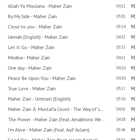
Allah Ya Moulana - Maher Zain
04:11
By My Side - Maher Zain
03:01
Close to you - Maher Zain
03:54
Jannah (English) - Maher Zain
04:31
Let It Go - Maher Zain
03:35
Medina - Maher Zain
04:11
One day - Maher Zain
04:10
Peace Be Upon You - Maher Zain
04:30
True Love - Maher Zain
03:17
Maher Zain - Ummati (English)
03:56
Maher Zain & Mustafa Ceceli - The Way of Love
04:01
The Power - Maher Zain (feat. Amakhono We Sintu)
04:38
I'm Alive - Maher Zain (feat. Asif Aslam)
03:46