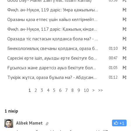
Good Day - Maher Zain (feat. Issam Kamal)
03:36
Фиқһ. ән-Нуқоя, 119 дәріс: Умра қажылығы - Абдусамат Қасым
Оразаны қаза етпес үшін хайыз келтірмейтін дәрі ішсе бола ма? Көзге дәрі тамызса ораза бұзыла ма? - Абдусамат Қасым
Фиқһ. ән-Нуқоя, 117 дәріс: Қажылық кімдерге парыз? - Абдусамат Қасым
Оразада тіс пастасын қолданса бола ма? - Абдусамат Қасым
Гинекологиялық свечаны қолданса, ораза бұзыла ма? - Абдусамат Қасым
01:10
Сәресіні ерте ішіп, ауызды ерте бекітуге бола ма? - Абдусамат Қасым
00:47
Ғұсылсыз және дәретсіз ауыз бекітуге бола ма? - Абдусамат Қасым
01:05
Түкірік жұтса, ораза бұзыла ма? - Абдусамат Қасым
01:12
1
2
3
4
5
6
7
8
9
10
>
>>
1
пікір
Alibek Mamet
+1