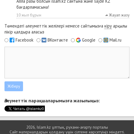
Алла разы болсын islam.kz сайтына және sajde KZ
бағдарламасына!
10 жыл бұрын
Жауап жазу
Төмендегі әлеуметтік желілері немесе сайтымызға
кіру
арқылы
пікір қалдыра аласыз
Facebook
ВКонтакте
Google
Mail.ru
Әлеуметтік парақшаларымызға жазылыңыз:
2026, Islam.kz ұлттық, рухани-ағарту порталы
Сайт материалдарын қолдану үшін сілтеме көрсетуіңіз міндетті.