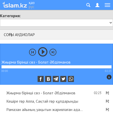
қаз
рус
Категория:
СОҢҒЫ АУДИОЛАР
Жиырма бірінші сөз - Болат Әбділманов
00:00
02:23
Жиырма бірінші сөз - Болат Әбділманов
02:23
Кешіре гөр Алла, Сақтай гөр құлдарыңды
Рамазан айының уақытын жариялаған адам пейіштік деген хадис бар ма? - Абдусамат Қасым