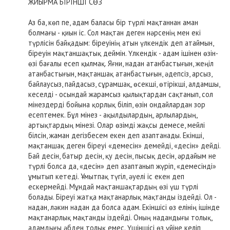
ЖИЫРМА БІРІНШІ СӨЗ
Аз ба, көп пе, адам баласы бір түрлі мақтаннан аман
болмағы - қиын іс. Сол мақтан деген нәрсенің мен екі
түрлісін байқадым: біреуінің атын үлкендік деп атаймын,
біреуін мақтаншақтық деймін. Үлкендік - адам ішінен өзін-
өзі бағалы есеп қылмақ. Яғни, надан атанбастығын, жеңіл
атанбастығын, мақтаншақ атанбастығын, әдепсіз, арсыз,
байлаусыз, пайдасыз, сұрамшақ, өсекші, өтірікші, алдамшы,
кеселді - осындай жарамсыз қылықтардан сақтанып, сол
мінездерді бойына қорлық біліп, өзін ондайлардан зор
есептемек. Бұл мінез - ақылдылардың, арлылардың,
артықтардың мінезі. Олар өзімді жақсы демесе, мейлі
білсін, жаман дегізбесем екен деп азаптанады. Екінші,
мақтаншақ деген біреуі «демесін» демейді, «десін» дейді.
Бай десін, батыр десін, қу десін, пысық десін, әрдайым не
түрлі болса да, «десін» деп азаптанып жүріп, «демесінді»
ұмытып кетеді. Ұмытпақ түгіл, әуелі іс екен деп
ескермейді. Мұндай мақтаншақтардың өзі үш түрлі
болады. Біреуі жатқа мақтанарлық мақтанды іздейді. Ол -
надан, ләкин надан да болса адам. Екіншісі өз елінің ішінде
мақтанарлық мақтанды іздейді. Оның надандығы толық,
адамдығы әбден толық емес. Үшіншісі өз үйіне келіп