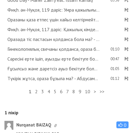
Good Day - Maher Zain (feat. Issam Kamal)
03:36
Фиқһ. ән-Нуқоя, 119 дәріс: Умра қажылығы - Абдусамат Қасым
Оразаны қаза етпес үшін хайыз келтірмейтін дәрі ішсе бола ма? Көзге дәрі тамызса ораза бұзыла ма? - Абдусамат Қасым
Фиқһ. ән-Нуқоя, 117 дәріс: Қажылық кімдерге парыз? - Абдусамат Қасым
Оразада тіс пастасын қолданса бола ма? - Абдусамат Қасым
Гинекологиялық свечаны қолданса, ораза бұзыла ма? - Абдусамат Қасым
01:10
Сәресіні ерте ішіп, ауызды ерте бекітуге бола ма? - Абдусамат Қасым
00:47
Ғұсылсыз және дәретсіз ауыз бекітуге бола ма? - Абдусамат Қасым
01:05
Түкірік жұтса, ораза бұзыла ма? - Абдусамат Қасым
01:12
1
2
3
4
5
6
7
8
9
10
>
>>
1
пікір
Nurqanat BAIZAQ
0