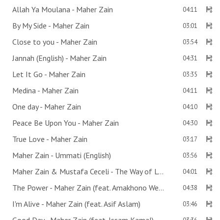
Allah Ya Moulana - Maher Zain
04:11
By My Side - Maher Zain
03:01
Close to you - Maher Zain
03:54
Jannah (English) - Maher Zain
04:31
Let It Go - Maher Zain
03:35
Medina - Maher Zain
04:11
One day - Maher Zain
04:10
Peace Be Upon You - Maher Zain
04:30
True Love - Maher Zain
03:17
Maher Zain - Ummati (English)
03:56
Maher Zain & Mustafa Ceceli - The Way of Love
04:01
The Power - Maher Zain (feat. Amakhono We Sintu)
04:38
I'm Alive - Maher Zain (feat. Asif Aslam)
03:46