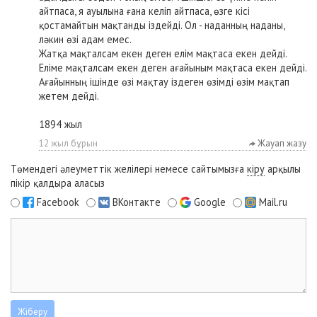
айтпаса, я ауылына ғана келіп айтпаса, өзге кісі
қостамайтын мақтанды іздейді. Ол - наданның наданы,
ләкин өзі адам емес.
Жатқа мақталсам екен деген елім мақтаса екен дейді.
Еліме мақталсам екен деген ағайыным мақтаса екен дейді.
Ағайынның ішінде өзі мақтау іздеген өзімді өзім мақтап
жетем дейді.
1894 жыл
12 жыл бұрын
Жауап жазу
Төмендегі әлеуметтік желілері немесе сайтымызға
кіру
арқылы
пікір қалдыра аласыз
Facebook
ВКонтакте
Google
Mail.ru