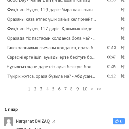
Good Day - Maher Zain (feat. Issam Kamal)
03:36
Фиқһ. ән-Нуқоя, 119 дәріс: Умра қажылығы - Абдусамат Қасым
Оразаны қаза етпес үшін хайыз келтірмейтін дәрі ішсе бола ма? Көзге дәрі тамызса ораза бұзыла ма? - Абдусамат Қасым
Фиқһ. ән-Нуқоя, 117 дәріс: Қажылық кімдерге парыз? - Абдусамат Қасым
Оразада тіс пастасын қолданса бола ма? - Абдусамат Қасым
Гинекологиялық свечаны қолданса, ораза бұзыла ма? - Абдусамат Қасым
01:10
Сәресіні ерте ішіп, ауызды ерте бекітуге бола ма? - Абдусамат Қасым
00:47
Ғұсылсыз және дәретсіз ауыз бекітуге бола ма? - Абдусамат Қасым
01:05
Түкірік жұтса, ораза бұзыла ма? - Абдусамат Қасым
01:12
1
2
3
4
5
6
7
8
9
10
>
>>
1
пікір
Nurqanat BAIZAQ
0