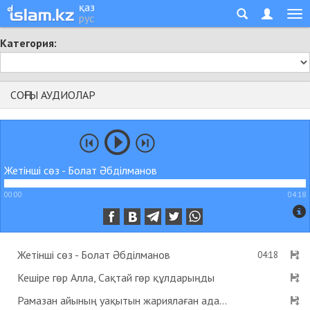
қаз
рус
Категория:
СОҢҒЫ АУДИОЛАР
Жетінші сөз - Болат Әбділманов
00:00
04:18
Жетінші сөз - Болат Әбділманов
04:18
Кешіре гөр Алла, Сақтай гөр құлдарыңды
Рамазан айының уақытын жариялаған адам пейіштік деген хадис бар ма? - Абдусамат Қасым