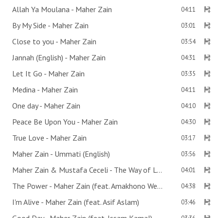
Allah Ya Moulana - Maher Zain
04:11
By My Side - Maher Zain
03:01
Close to you - Maher Zain
03:54
Jannah (English) - Maher Zain
04:31
Let It Go - Maher Zain
03:35
Medina - Maher Zain
04:11
One day - Maher Zain
04:10
Peace Be Upon You - Maher Zain
04:30
True Love - Maher Zain
03:17
Maher Zain - Ummati (English)
03:56
Maher Zain & Mustafa Ceceli - The Way of Love
04:01
The Power - Maher Zain (feat. Amakhono We Sintu)
04:38
I'm Alive - Maher Zain (feat. Asif Aslam)
03:46