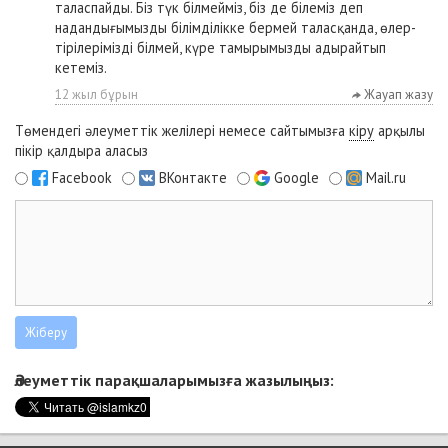
таласпайды. Біз түк білмейміз, біз де білеміз деп
надандығымызды білімділікке бермей таласқанда, өлер-
тірілерімізді білмей, күре тамырымызды адырайтып
кетеміз.
12 жыл бұрын
Жауап жазу
Төмендегі әлеуметтік желілері немесе сайтымызға
кіру
арқылы
пікір қалдыра аласыз
Facebook
ВКонтакте
Google
Mail.ru
Әлеуметтік парақшаларымызға жазылыңыз: