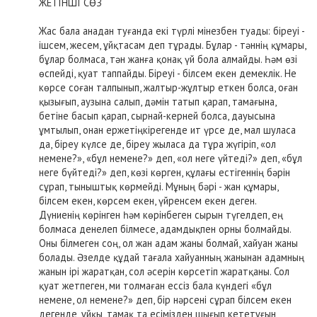
ЖЕТІНШІ СӨЗ
Жас бала анадан туғанда екі түрлі мінезбен туады: біреуі -
ішсем, жесем, ұйқтасам деп тұрады. Бұлар - тәннің құмары,
бұлар болмаса, тән жанға қонақ үй бола алмайды. Һәм өзі
өспейді, қуат таппайды. Біреуі - білсем екен демеклік. Не
көрсе соған талпынып, жалтыр-жұлтыр еткен болса, оған
қызығып, аузына салып, дәмін татып қарап, тамағына,
бетіне басып қарап, сырнай-керней болса, дауысына
ұмтылып, онан ержетіңкірегенде ит үрсе де, мал шуласа
да, біреу күлсе де, біреу жыласа да тұра жүгіріп, «ол
немене?», «бұл немене?» деп, «ол неге үйтеді?» деп, «бұл
неге бүйтеді?» деп, көзі көрген, құлағы естігеннің бәрін
сұрап, тыныштық көрмейді. Мұның бәрі - жан құмары,
білсем екен, көрсем екен, үйренсем екен деген.
Дүниенің көрінген һәм көрінбеген сырын түгелдеп, ең
болмаса денелеп білмесе, адамдықпен орны болмайды.
Оны білмеген соң, ол жан адам жаны болмай, хайуан жаны
болады. Әзелде құдай тағала хайуанның жанынан адамның
жанын ірі жаратқан, сол әсерін көрсетіп жаратқаны. Сол
қуат жетпеген, ми толмаған ессіз бала күндегі «бұл
немене, ол немене?» деп, бір нәрсені сұрап білсем екен
дегенде, ұйқы, тамақ та есімізден шығып кететұғын