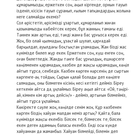
құмарымызды, ержеткен соң, ақыл кіргенде, орнын тауып
ізденіп, кісісін тауып сұранып, ғылым тапқандардың жолына
неге салмайды екеміз?
Сол өрістетіп, өрісімізді ұзартып, құмарланып жиған
қазынамызды көбейтсек керек, бұл жанның тамағы еді.
Тәннен жан артық еді, тәнді жанға бас ұрғызса керек еді.
Жоқ, біз олай қылмадық, ұзақтай шулап, қарғадай
барқылдап, ауылдағы боқтықтан ұзамадық. Жан бізді жас
күнімізде билеп жүр екен. Ержеткен соң, күш енген соң,
оған билетпедік. Жанды тәнге бас ұрғыздық, ешнәрсеге
көңілменен қарамадық, көзбен де жақсы қарамадық, көңіл
айтып тұрса, сенбедік. Көзбен көрген нәрсенің де сыртын
көргенге-ақ тойдық. Сырын қалай болады деп көңілге
салмадық, оны білмеген кісінің несі кетіпті дейміз. Біреу
кеткенін айтса да, ұқпаймыз. Біреу ақыл айтса: «Ой, тәңірі-
ай, кімнен кім артық дейсің!» - дейміз, артығын білмейміз,
айтып тұрса ұқпаймыз.
Көкіректе сәуле жоқ, көңілде сенім жоқ. Құр көзбенен
көрген біздің хайуан малдан неміз артық? Қайта, бала
күнімізде жақсы екенбіз. Білсек те, білмесек те, білсек
екен деген адамның баласы екенбіз. Енді осы күнде
хайуаннан да жаманбыз. Хайуан білмейді, білемін деп