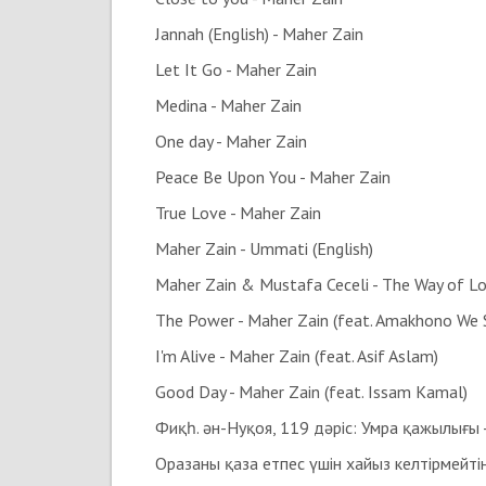
Jannah (English) - Maher Zain
Let It Go - Maher Zain
Medina - Maher Zain
One day - Maher Zain
Peace Be Upon You - Maher Zain
True Love - Maher Zain
Maher Zain - Ummati (English)
Maher Zain & Mustafa Ceceli - The Way of L
The Power - Maher Zain (feat. Amakhono We S
I'm Alive - Maher Zain (feat. Asif Aslam)
Good Day - Maher Zain (feat. Issam Kamal)
Фиқһ. ән-Нуқоя, 119 дәріс: Умра қажылығы