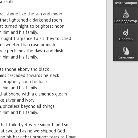
a aalihi
Фотогалерея
that shone like the sun and moon
, that lightened a darkened room
Бас редактор
that turned night to brightest noon
 him and his family.
brought fragrance to all they touched
Блогтар
e sweeter than rose or musk
nce perfumes the dawn and dusk
 him and his family.
Кітапхана
that shone ebony and black
eams cascaded towards his neck
of prophecy upon his back
 him and his family.
, that shone with a diamond’s gleam
ike silver and ivory
, priceless beyond all things
 him and his family.
 that toiled yet were smooth and soft
that swelled as he worshipped God
 on his back that brought tears to Umar