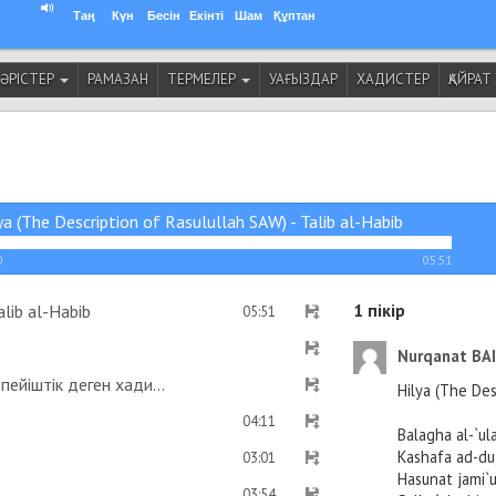
Таң
Күн
Бесін
Екінті
Шам
Құптан
ӘРІСТЕР
РАМАЗАН
ТЕРМЕЛЕР
УАҒЫЗДАР
ХАДИСТЕР
ҚАЙРА
ya (The Description of Rasulullah SAW) - Talib al-Habib
0
05:51
1
пікір
alib al-Habib
05:51
Nurqanat BA
Рамазан айының уақытын жариялаған адам пейіштік деген хадис бар ма? - Абдусамат Қасым
Hilya (The Des
04:11
Balagha al-`ula
Kashafa ad-duj
03:01
Hasunat jami`u
03:54