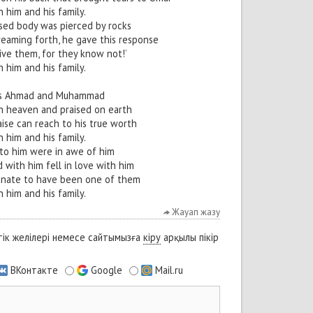
 him and his family.
sed body was pierced by rocks
reaming forth, he gave this response
give them, for they know not!’
 him and his family.
 is Ahmad and Muhammad
in heaven and praised on earth
ise can reach to his true worth
 him and his family.
to him were in awe of him
 with him fell in love with him
unate to have been one of them
 him and his family.
Жауап жазу
ік желілері немесе сайтымызға
кіру
арқылы пікір
ВКонтакте
Google
Mail.ru