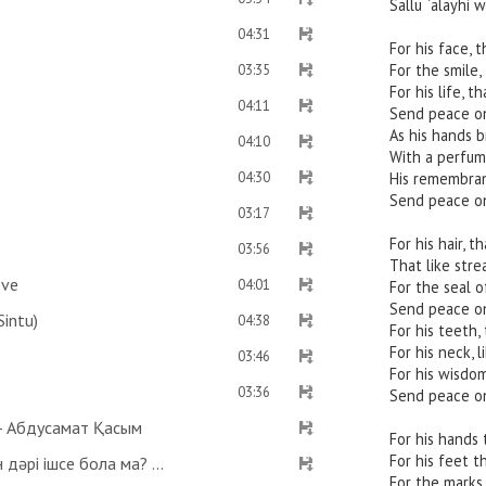
Sallu `alayhi w
04:31
For his face, 
For the smile
03:35
For his life, 
04:11
Send peace on
As his hands 
04:10
With a perfum
04:30
His remembra
Send peace on
03:17
For his hair, 
03:56
That like str
ove
04:01
For the seal 
Send peace on
intu)
04:38
For his teeth
For his neck, l
03:46
For his wisdom
03:36
Send peace on
 - Абдусамат Қасым
For his hands
For his feet 
Оразаны қаза етпес үшін хайыз келтірмейтін дәрі ішсе бола ма? Көзге дәрі тамызса ораза бұзыла ма? - Абдусамат Қасым
For the marks