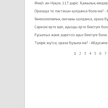
Оразада тіс пастасын қолданса бола ма? -
Түкірік жұтса, ораза бұзыла ма? - Абдусам
1
2
3
4
5
6
7