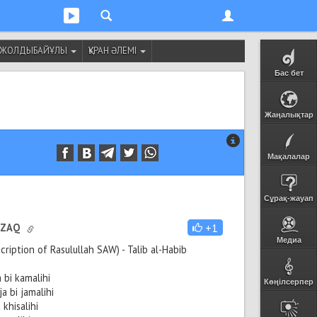
Т ЖОЛДЫБАЙҰЛЫ
ҚҰРАН ӘЛЕМІ
Бас бет
Жаңалықтар
Мақалалар
Сұрақ-жауап
IZAQ
+1
Медиа
cription of Rasulullah SAW) - Talib al-Habib
 bi kamalihi
Көңілсерпер
a bi jamalihi
 khisalihi