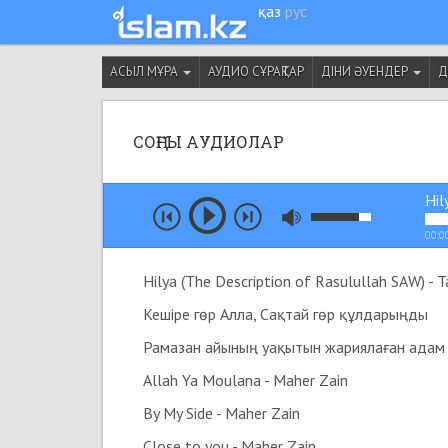
қаз
рус
АСЫЛ МҰРА
АУДИО СҰРАҚТАР
ДІНИ ӘУЕНДЕР
Д
СОҢҒЫ АУДИОЛАР
Hil
00:0
Hilya (The Description of Rasulullah SAW) - T
Кешіре гөр Алла, Сақтай гөр құлдарыңды
Allah Ya Moulana - Maher Zain
By My Side - Maher Zain
Close to you - Maher Zain