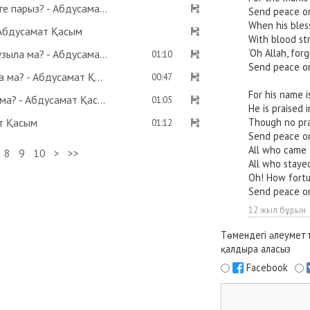
Фиқһ. ән-Нуқоя, 117 дәріс: Қажылық кімдерге парыз? - Абдусамат Қасым
Send peace on
When his bles
 Абдусамат Қасым
With blood st
‘Oh Allah, for
Гинекологиялық свечаны қолданса, ораза бұзыла ма? - Абдусамат Қасым
01:10
Send peace on
Сәресіні ерте ішіп, ауызды ерте бекітуге бола ма? - Абдусамат Қасым
00:47
For his name
Ғұсылсыз және дәретсіз ауыз бекітуге бола ма? - Абдусамат Қасым
01:05
He is praised 
ат Қасым
Though no pra
01:12
Send peace on
All who came 
8
9
10
>
>>
All who stayed
Oh! How fort
Send peace on
12 жыл бұрын
Төмендегі әлеуметт
қалдыра аласыз
Facebook