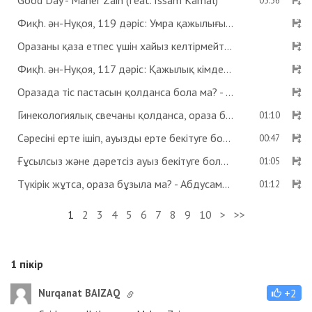
Good Day - Maher Zain (feat. Issam Kamal)
03:36
Фиқһ. ән-Нуқоя, 119 дәріс: Умра қажылығы - Абдусамат Қасым
Оразаны қаза етпес үшін хайыз келтірмейтін дәрі ішсе бола ма? Көзге дәрі тамызса ораза бұзыла ма? - Абдусамат Қасым
Фиқһ. ән-Нуқоя, 117 дәріс: Қажылық кімдерге парыз? - Абдусамат Қасым
Оразада тіс пастасын қолданса бола ма? - Абдусамат Қасым
Гинекологиялық свечаны қолданса, ораза бұзыла ма? - Абдусамат Қасым
01:10
Сәресіні ерте ішіп, ауызды ерте бекітуге бола ма? - Абдусамат Қасым
00:47
Ғұсылсыз және дәретсіз ауыз бекітуге бола ма? - Абдусамат Қасым
01:05
Түкірік жұтса, ораза бұзыла ма? - Абдусамат Қасым
01:12
1
2
3
4
5
6
7
8
9
10
>
>>
1
пікір
Nurqanat BAIZAQ
+2