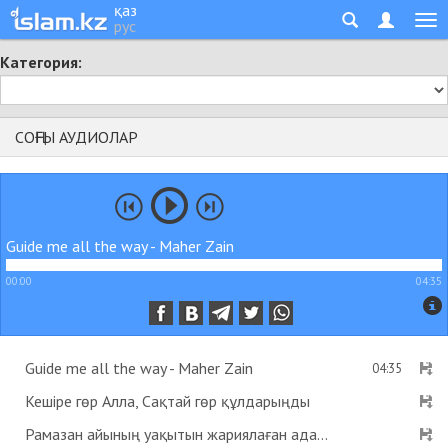
қаз
рус
Категория:
СОҢҒЫ АУДИОЛАР
Guide me all the way - Maher Zain
00:00
04:35
Guide me all the way - Maher Zain
04:35
Кешіре гөр Алла, Сақтай гөр құлдарыңды
Рамазан айының уақытын жариялаған адам пейіштік деген хадис бар ма? - Абдусамат Қасым