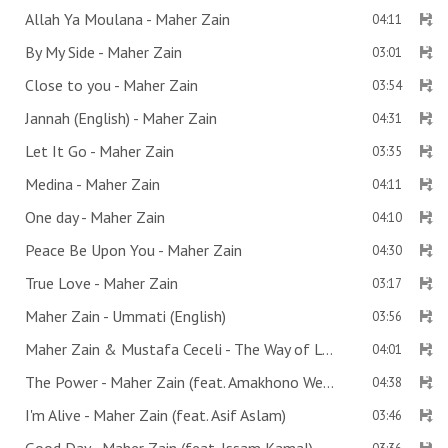
Allah Ya Moulana - Maher Zain
04:11
By My Side - Maher Zain
03:01
Close to you - Maher Zain
03:54
Jannah (English) - Maher Zain
04:31
Let It Go - Maher Zain
03:35
Medina - Maher Zain
04:11
One day - Maher Zain
04:10
Peace Be Upon You - Maher Zain
04:30
True Love - Maher Zain
03:17
Maher Zain - Ummati (English)
03:56
Maher Zain & Mustafa Ceceli - The Way of Love
04:01
The Power - Maher Zain (feat. Amakhono We Sintu)
04:38
I'm Alive - Maher Zain (feat. Asif Aslam)
03:46