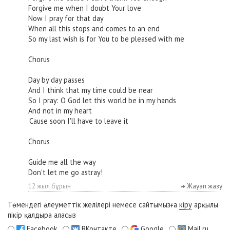
Forgive me when I doubt Your love
Now I pray for that day
When all this stops and comes to an end
So my last wish is for You to be pleased with me
Chorus
Day by day passes
And I think that my time could be near
So I pray: O God let this world be in my hands
And not in my heart
'Cause soon I'll have to leave it
Chorus
Guide me all the way
Don't let me go astray!
12 жыл бұрын
Жауап жазу
Төмендегі әлеуметтік желілері немесе сайтымызға
кіру
арқылы
пікір қалдыра аласыз
Facebook
ВКонтакте
Google
Mail.ru