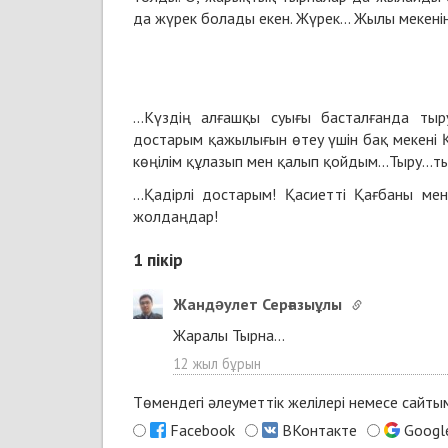
да жүрек болады екен. Жүрек... Жылы мекенін
...Күздің алғашқы суығы басталғанда т
достарым қажылығын өтеу үшін бақ мекені 
көңілім құлазып мен қалып қойдым...Тыру...ты
...Қадірлі достарым! Қасиетті Қағбаны мен
жолдаңдар!
1
пікір
Жандəулет Серғазыұлы
Жаралы Тырна...
12 жыл бұрын
Төмендегі әлеуметтік желілері немесе сайт
Facebook
ВКонтакте
Googl