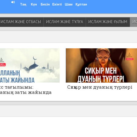
Таң
Күн
Бесін
Екінті
Шам
Құптан
ИСЛАМ ЖӘНЕ ОТБАСЫ
ИСЛАМ ЖӘНЕ ТҰЛҒА
ИСЛАМ ЖӘНЕ ҒЫЛЫМ
ИС
ис тағылымы:
Сиқыр мен дуаның түрлері
ланың заты жайында
анбаңдар!»