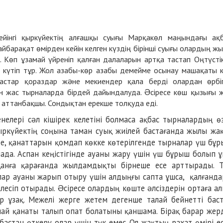
йінгі қыркүйектің алғашқы суығы Марқакөл маңындағы ақ
айбарақат өмірден кейін келген күздің бірінші суығы олардың ж
 Көп ұзамай үйреніп қалған далаларын артқа тастап Оңтүсті
р күтіп тұр. Жол азабы-көр азабы демейме осынау машақаты 
стар қораздар жəне мекиендер қала берді олардан өрбі
ған жас тырналарда бірдей дайындалуда. Əсіресе көш қызығы 
т аттанбақшы. Сондықтан ерекше толқуда еді.
нелері сəл кішірек келетіні болмаса ақбас тырналардың ө
күйектің соңына таман суық жиілей бастағанда жылы жа
бе, қанаттарын қомдап көкке көтерілгенде тырналар үш бұ
ада. Аспан кеңістігінде ауаны жару үшін үш бұрыш болып 
анға қарағанда жылдамдықты бірнеше есе арттырады. 
лар ауаны жарып отыру үшін алдыңғы сапта ұшса, қалғанд
лесіп отырады. Əсіресе олардың көште əлсіздерін ортаға а
р ұзақ. Межелі жерге жетем дегенше талай бейнетті бас
лай қанаты талып опат болатыны қаншама. Бірақ барар жер
бастан өткеру олар үшін түк емес. Ол жақтың рахат өмірі е