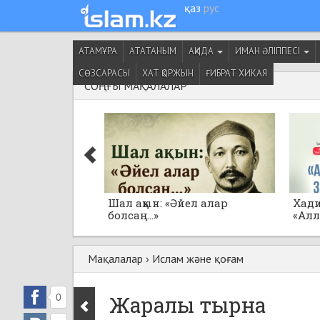
қаз
рус
АТАМҰРА
АТАТАНЫМ
АҚИДА
ИМАН ӘЛІППЕСІ
СӨЗСАРАСЫ
ХАТ ҚОРЖЫН
ҒИБРАТ ХИКАЯ
СОҢҒЫ МАҚАЛАЛАР
Шал ақын: «Әйел алар
Хад
болсаң...»
«Ал
толғ
Мақалалар
›
Ислам және қоғам
0
Жаралы тырна