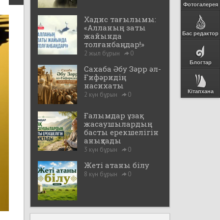
Фотогалерея
Хадис тағылымы:
«Алланың заты
Бас редактор
жайында
толғанбаңдар!»
2 жыл бұрын
0
Блогтар
Сахаба Әбу Зәрр әл-
Ғифәридің
насихаты
Кітапхана
2 күн бұрын
0
Ғалымдар ұзақ
жасаушылардың
басты ерекшелігін
анықтады
3 күн бұрын
0
Жеті атаны білу
8 күн бұрын
0