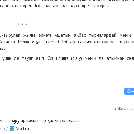
 аңсаған жүрек. Тобынан ажырап зар еңіреген жүрек...
* * *
ыру-тырулап жылы өлкеге ұшатын ақбас тырналардай менің
Қасиетті Меккеге ұшып кетті. Тобынан ажыраған жаралы тырна
ру...
 үшін де тауап етіп, Əз Елшіге (с.а.у) менің де атымнан сə
Жауап ж
ымызға
кіру
арқылы пікір қалдыра аласыз
e
Mail.ru