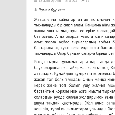
12 жыл бұрын
8103
11
Роман Бұрқаш
Жаздың ми қайнатар аптап ыстығынан ке
тырналарды бір сілкіп алды. Қаншама айғы ж
жаққа ұшатындықтарын естеріне салғандай.
бет алмақ. Алда оларды ұзақта қиын сапа
алыс жолға ақбас тырналардың тобын ба
бастарына ақ түсті кекіл енді шыға баста
тырналарда. Олар бұндай сапарға бірінші ре
Басқа тырна тұқымдастарға қарағанда де
бауырларынан еш айырмашылығы жоқ. Қыр
аттанады. Құдайдың құдіретін көрмейсіз 
жасап топ болып ұшады. Оның мəнісі мын
керек жəне топ болып ұшу жалғыз ұшқ
бастайтын қоразы мен өзге мықты тырна
солардың əуеде салған жолдарымен ғана і
ұшуы таңдай қақтырады. Жол алыс, сапа
кешіріп, түрлі қиындықтарға ұрынады. Жо
қызығын ойласа "тар жол, тайғақ кешуді" 