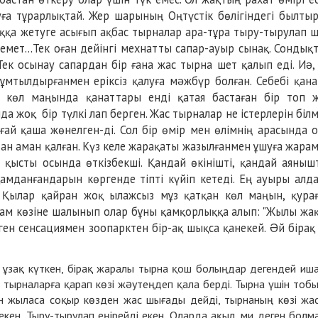
ға тұрарлықтай. Жер шарының Оңтүстік бөлігіндегі былты
жаққа жетуге асығып ақбас тырналар ара-тұра тыру-тырулап 
мет...Тек оған дейінгі мехнатты сапар-ауыр сынақ. Сондық
Тек осынау сапардан бір ғана жас тырна шет қалып еді. Иə,
ұмтылдырғанмен еріксіз қалуға мəжбүр болған. Себебі қан
і көл маңында қанаттары енді қатая бастаған бір топ 
а жоқ бір түлкі лап берген. Жас тырналар не істерлерін біл
ай қаша жөнелген-ді. Сол бір өмір мен өлімнің арасында 
н аман қалған. Күз келе жарақаты жазылғанмен ұшуға жара
 қысты осында өткізбекші. Қандай өкінішті, қандай аяныш
амданғандарын көргенде тіпті күйіп кетеді. Ең ауыры алд
.. Қылар қайран жоқ ылажсыз мұз қатқан көл маңын, қура
дам көзіне шалынып олар бұны қамқорлыққа алып: "Жылы жа
ен сенсациямен зоопарктен бір-ақ шықса қанекей. Əй бірақ
 ұзақ күткен, бірақ жаралы тырна қош болыңдар дегендей иш
 тырналарға қарап көзі жəутеңдеп қала берді. Тырна үшін тоб
н жыласа соқыр көзден жас шығады дейді, тырнаның көзі жа
ен. Тыру-тырулап еңірейді екен. Оларда ақыл, ми деген болм