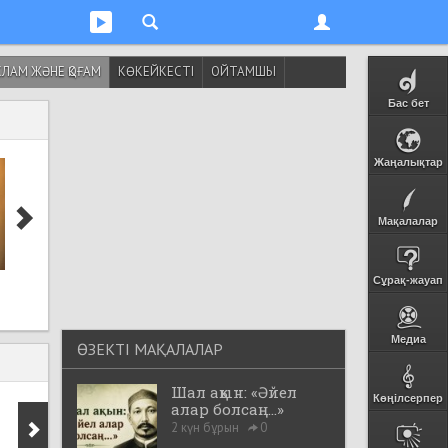
ЛАМ ЖӘНЕ ҚОҒАМ
КӨКЕЙКЕСТІ
ОЙТАМШЫ
Бас бет
Жаңалықтар
Мақалалар
Сахаба Әбу Зәрр әл-
Ғалымдар ұзақ
Сұрақ-жауап
Ғифәридің насихаты
жасаушылардың б
ерекшелігін анықт
Медиа
ӨЗЕКТІ МАҚАЛАЛАР
Шал ақын: «Әйел
Көңілсерпер
алар болсаң...»
2 күн бұрын
0