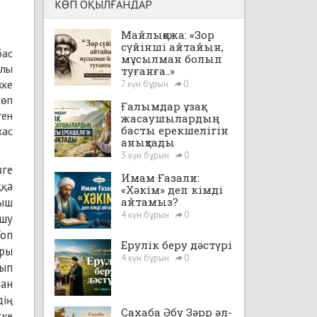
КӨП ОҚЫЛҒАНДАР
Майлықожа: «Зор
сүйінші айтайын,
бас
мұсылман болып
ылы
туғанға..»
кке
7 күн бұрын
0
көп
Ғалымдар ұзақ
ген
жасаушылардың
басты ерекшелігін
жас
анықтады
3 күн бұрын
0
зге
Имам Ғазали:
ққа
«Хәкім» деп кімді
рыш
айтамыз?
4 күн бұрын
0
ұшу
Топ
Ерулік беру дәстүрі
ары
4 күн бұрын
0
лып
тан
дің
Сахаба Әбу Зәрр әл-
ске