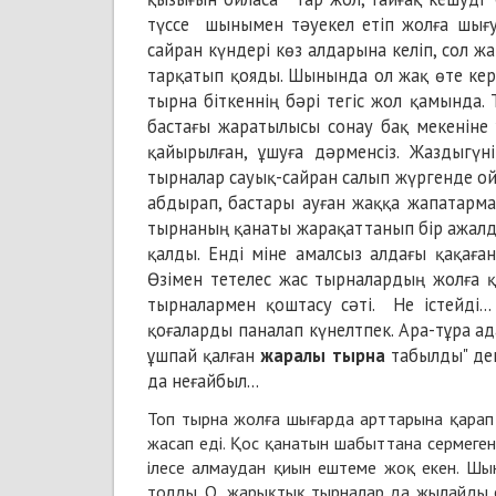
түссе шынымен тəуекел етіп жолға шығу
сайран күндері көз алдарына келіп, сол 
тарқатып қояды. Шынында ол жақ өте кере
тырна біткеннің бəрі тегіс жол қамында. 
бастағы жаратылысы сонау бақ мекеніне 
қайырылған, ұшуға дəрменсіз. Жаздыгүн
тырналар сауық-сайран салып жүргенде ойд
абдырап, бастары ауған жаққа жапатармағ
тырнаның қанаты жарақаттанып бір ажалда
қалды. Енді міне амалсыз алдағы қақаған
Өзімен тетелес жас тырналардың жолға қ
тырналармен қоштасу сəті. Не істейді.
қоғаларды паналап күнелтпек. Ара-тұра а
ұшпай қалған
жаралы тырна
табылды" дег
да неғайбыл...
Топ тырна жолға шығарда арттарына қарап
жасап еді. Қос қанатын шабыттана сермеген
ілесе алмаудан қиын ештеме жоқ екен. Шы
толды. О, жарықтық тырналар да жылайды ек