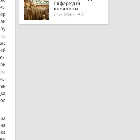
Ғифәридің
рғы
насихаты
шер
2 күн бұрын
0
тан
 əу
аты
жас
мей
осы
май
ты.
ағы
ған
ққа
 ол
ара
ыңа
сқа
аса