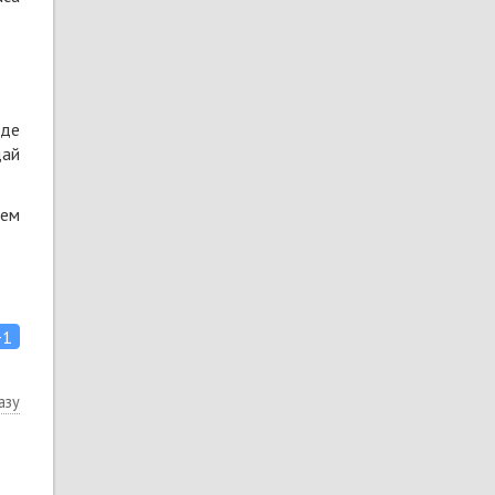
 де
дай
лем
+1
азу