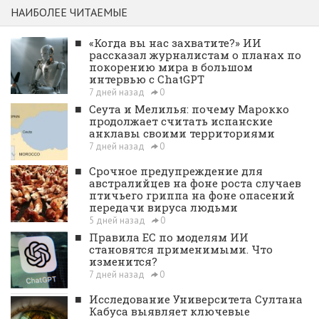
НАИБОЛЕЕ ЧИТАЕМЫЕ
■
«Когда вы нас захватите?» ИИ
рассказал журналистам о планах по
покорению мира в большом
интервью с ChatGPT
7 дней назад
0
■
Сеута и Мелилья: почему Марокко
продолжает считать испанские
анклавы своими территориями
7 дней назад
0
■
Срочное предупреждение для
австралийцев на фоне роста случаев
птичьего гриппа на фоне опасений
передачи вируса людьми
5 дней назад
0
■
Правила ЕС по моделям ИИ
становятся применимыми. Что
изменится?
7 дней назад
0
■
Исследование Университета Султана
Кабуса выявляет ключевые