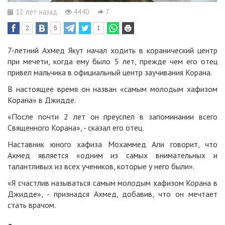
12 лет назад
4440
7
2
5
1
7-летний Ахмед Якут начал ходить в коранический центр
при мечети, когда ему было 5 лет, прежде чем его отец
привел мальчика в официальный центр заучивания Корана.
В настоящее время он назван «
самым молодым хафизом
Корана
» в Джидде.
«После почти 2 лет он преуспел в запоминании всего
Священного Корана», - сказал его отец.
Наставник юного хафиза Мохаммед Али говорит, что
Ахмед является «одним из самых внимательных и
талантливых из всех учеников, которые у него были».
«Я счастлив называться самым молодым хафизом Корана в
Джидде», - признадся Ахмед, добавив, что он мечтает
стать врачом.