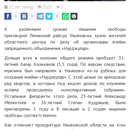
11 лет назад
3523
3
0
0
0
К различным срокам лишения свободы
приговорил Ленинский райсуд Ульяновска троих жителей
областного центра по делу об организации ячейки
запрещенного объединения «Нурджулар».
Дольше всех в колонии общего режима пробудет 31-
летний Багир Казиханов (3,5 года). По версии следствия,
мужчина был направлен в Ульяновск из-за рубежа для
создания ячейки «Нурджулар». С этой целью он арендовал
ряд квартир, в которых под видом уроков по изучению
ислама проводились «конспиративные собрания».
Остальные фигуранты этого дела, 25-летний Александр
Мелентьев и 26-летний Степан Кудряшов, были
приговорены 1 году и 8 месяцам и 2 годам лишения
свободы соответственно.
Как отмечает прокуратура Ульяновской области, на этих