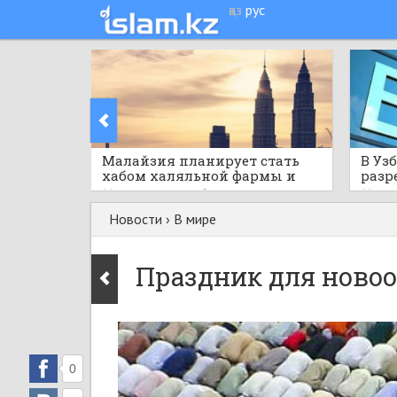
қаз
рус
Малайзия планирует стать
В Уз
хабом халяльной фармы и
разр
здравоохранения АСЕАН
норм
11 часов назад
0
11 час
Новости
›
В мире
Праздник для ново
0