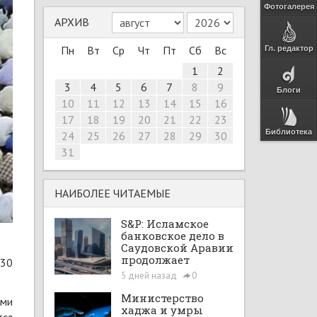
Фотогалерея
АРХИВ
Пн
Вт
Ср
Чт
Пт
Сб
Вс
Гл. редактор
1
2
3
4
5
6
7
8
9
Блоги
10
11
12
13
14
15
16
17
18
19
20
21
22
23
Библиотека
24
25
26
27
28
29
30
31
НАИБОЛЕЕ ЧИТАЕМЫЕ
S&P: Исламское
банковское дело в
Саудовской Аравии
продолжает
 30
расширяться при
5 дней назад
0
поддержке Vision
2030 и рыночных
Министерство
ыми
реформ
хаджа и умры