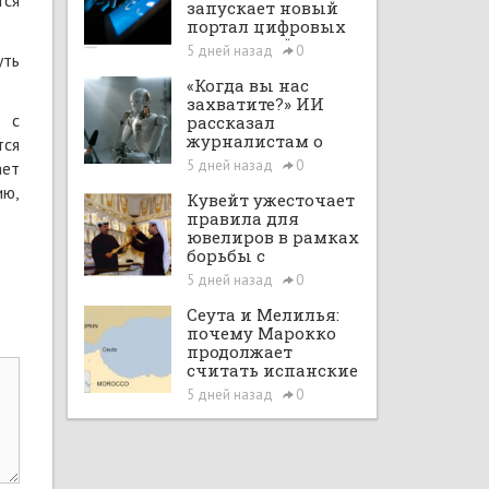
тся
запускает новый
портал цифровых
интеграций
5 дней назад
0
уть
«Когда вы нас
захватите?» ИИ
е с
рассказал
журналистам о
тся
планах по
5 дней назад
0
ает
покорению мира в
ию,
большом интервью
Кувейт ужесточает
с ChatGPT
правила для
ювелиров в рамках
борьбы с
отмыванием денег
5 дней назад
0
Сеута и Мелилья:
почему Марокко
продолжает
считать испанские
анклавы своими
5 дней назад
0
территориями