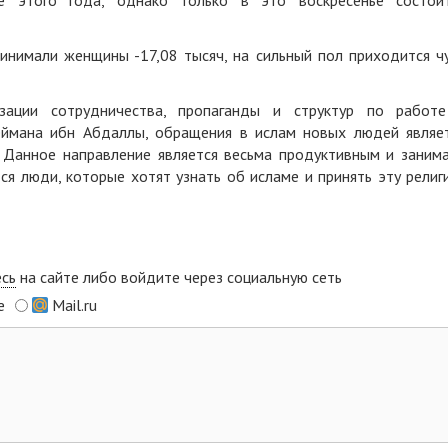
 этого года, однако только в это воскресенье состои
инимали женщины -17,08 тысяч, на сильный пол приходится ч
зации сотрудничества, пропаганды и структур по работ
ймана ибн Абдаллы, обращения в ислам новых людей являе
 Данное направление является весьма продуктивным и заним
я люди, которые хотят узнать об исламе и принять эту религ
есь
на сайте либо войдите через социальную сеть
e
Mail.ru