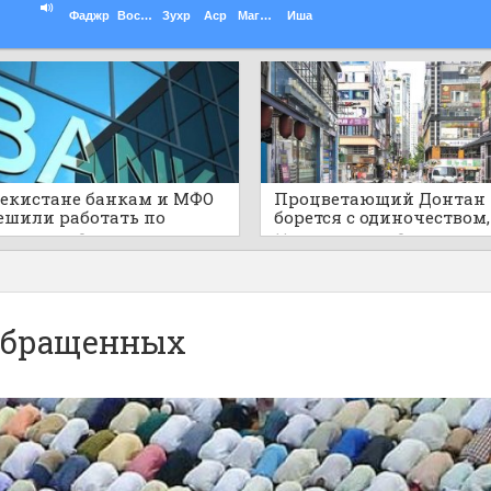
Фаджр
Восход
Зухр
Аср
Магриб
Иша
бекистане банкам и МФО
Процветающий Донтан
ешили работать по
борется с одиночеством,
ам шариата
пустыми развлекатель
ов назад
0
11 часов назад
0
районами
обращенных