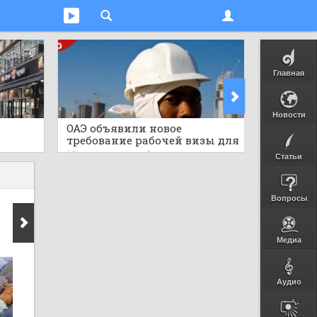
Главная
Новости
ОАЭ объявили новое
Мгнове
требование рабочей визы для
тигр в
ными
африканской страны,
дикую 
12 часов назад
0
12 часов 
Статьи
публиковав важные детали
Вопросы
Медиа
Аудио