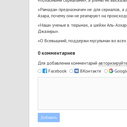
«похабными сериалами», а улемы не высказы
«Рамадан предназначен не для сериалов, а д
Азара, почему они не реагируют на происход
«Наши ученые в тюрьмах, а шейхи Аль-Азхар
Джазиры».
«О Всевышний, поддержи мусульман во всех 
0
комментариев
Для добавления комментарий
авторизируйт
Facebook
ВКонтакте
Googl