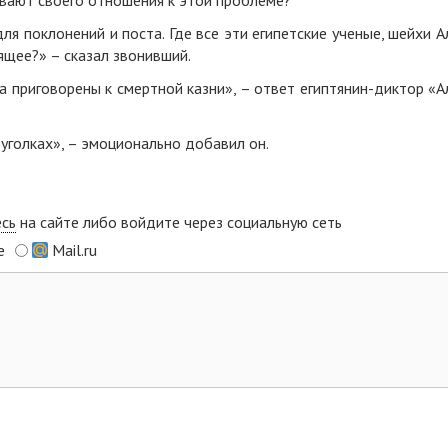
вают своего отношения к этой проблеме?
ля поклонений и поста. Где все эти египетские ученые, шейхи А
ящее?» – сказал звонивший.
а приговорены к смертной казни», – ответ египтянин-диктор «А
уголках», – эмоционально добавил он.
есь
на сайте либо войдите через социальную сеть
e
Mail.ru