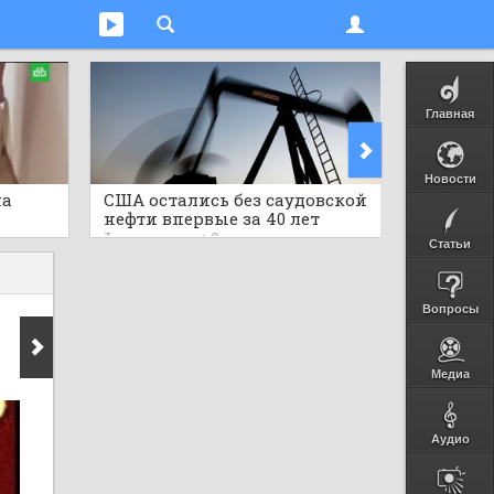
Главная
Новости
на
США остались без саудовской
Японск
нефти впервые за 40 лет
превра
электр
3 часа назад
0
3 часа на
Статьи
Вопросы
Медиа
Аудио