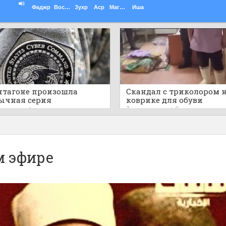
Фаджр
Восход
Зухр
Аср
Магриб
Иша
нтагоне произошла
Скандал с триколором 
ычная серия
коврике для обуви
убийств
3 часа назад
0
 назад
0
м эфире