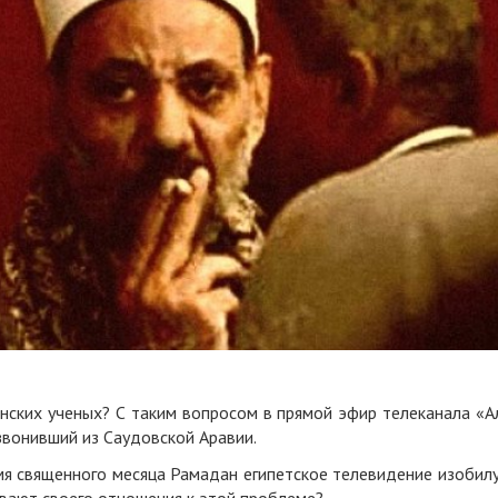
анских ученых? С таким вопросом в прямой эфир телеканала «А
звонивший из Саудовской Аравии.
мя священного месяца Рамадан египетское телевидение изобил