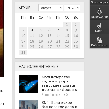
Фотогалерея
АРХИВ
Пн
Вт
Ср
Чт
Пт
Сб
Вс
Гл. редактор
1
2
3
4
5
6
7
8
9
Блоги
10
11
12
13
14
15
16
17
18
19
20
21
22
23
Библиотека
24
25
26
27
28
29
30
31
НАИБОЛЕЕ ЧИТАЕМЫЕ
Министерство
хаджа и умры
запускает новый
портал цифровых
ль-
интеграций
6 дней назад
0
S&P: Исламское
ует
банковское дело в