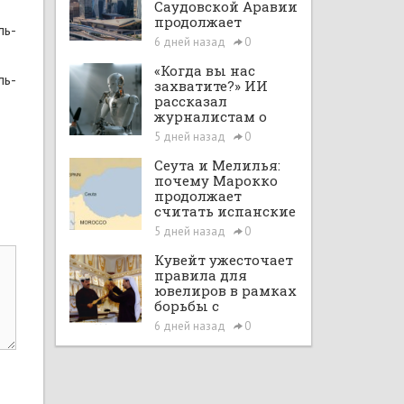
Саудовской Аравии
продолжает
ль-
расширяться при
6 дней назад
0
поддержке Vision
2030 и рыночных
«Когда вы нас
ль-
реформ
захватите?» ИИ
рассказал
журналистам о
планах по
5 дней назад
0
покорению мира в
большом интервью
Сеута и Мелилья:
с ChatGPT
почему Марокко
продолжает
считать испанские
анклавы своими
5 дней назад
0
территориями
Кувейт ужесточает
правила для
ювелиров в рамках
борьбы с
отмыванием денег
6 дней назад
0