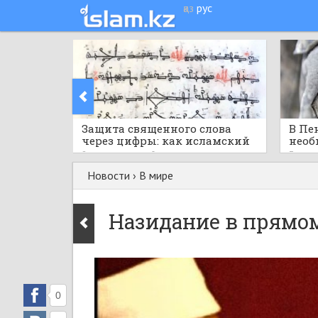
қаз
рус
Защита священного слова
В Пе
через цифры: как исламский
необ
мир шифровал Коран
само
2 часа назад
0
3 часа
Новости
›
В мире
Назидание в прямо
0