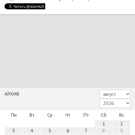
АРХИВ
Пн
Вт
Ср
Чт
Пт
Сб
Вс
1
2
3
4
5
6
7
8
9