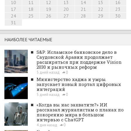
10
11
12
13
14
15
16
17
18
19
20
21
22
23
24
25
26
27
28
29
30
31
НАИБОЛЕЕ ЧИТАЕМЫЕ
■
S&P: Исламское банковское дело в
Саудовской Аравии продолжает
расширяться при поддержке Vision
2030 и рыночных реформ
5 дней назад
0
■
Министерство хаджа и умры
запускает новый портал цифровых
интеграций
5 дней назад
0
■
«Когда вы нас захватите?» ИИ
рассказал журналистам о планах по
покорению мира в большом
интервью с ChatGPT
4 дня назад
0