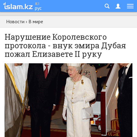
қаз
рус
Новости
›
В мире
Нарушение Королевского
протокола - внук эмира Дубая
пожал Елизавете II руку