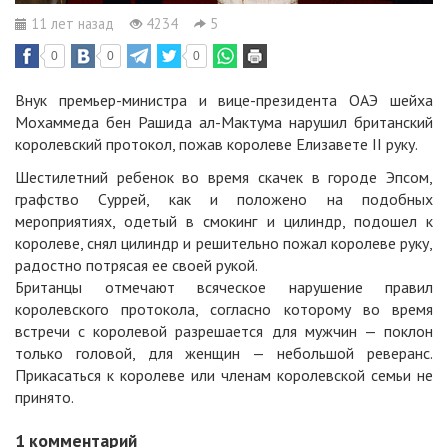
11 лет назад
4234
5
0
0
0
Внук премьер-министра и вице-президента ОАЭ шейха
Мохаммеда бен Рашида ал-Мактума нарушил британский
королевский протокол, пожав королеве Елизавете II руку.
Шестилетний ребенок во время скачек в городе Эпсом,
графство Суррей, как и положено на подобных
мероприятиях, одетый в смокинг и цилиндр, подошел к
королеве, снял цилиндр и решительно пожал королеве руку,
радостно потрясая ее своей рукой.
Британцы отмечают всяческое нарушение правил
королевского протокола, согласно которому во время
встречи с королевой разрешается для мужчин — поклон
только головой, для женщин — небольшой реверанс.
Прикасаться к королеве или членам королевской семьи не
принято.
1
комментарий