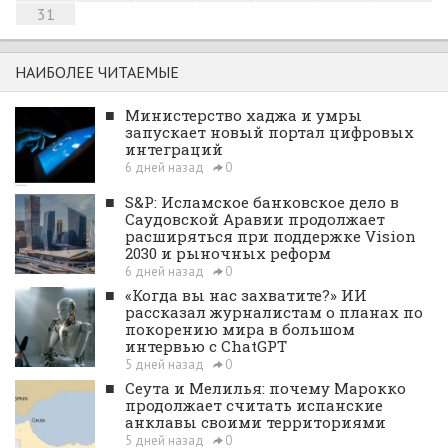
31
НАИБОЛЕЕ ЧИТАЕМЫЕ
■
Министерство хаджа и умры
запускает новый портал цифровых
интеграций
6 дней назад
0
■
S&P: Исламское банковское дело в
Саудовской Аравии продолжает
расширяться при поддержке Vision
2030 и рыночных реформ
6 дней назад
0
■
«Когда вы нас захватите?» ИИ
рассказал журналистам о планах по
покорению мира в большом
интервью с ChatGPT
5 дней назад
0
■
Сеута и Мелилья: почему Марокко
продолжает считать испанские
анклавы своими территориями
5 дней назад
0