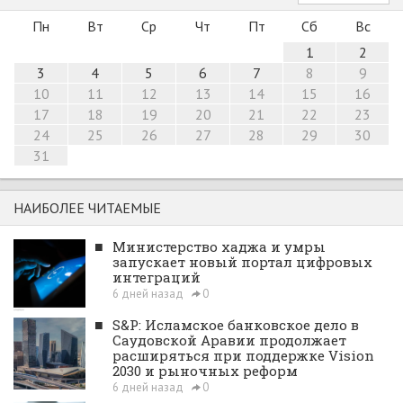
Пн
Вт
Ср
Чт
Пт
Сб
Вс
1
2
3
4
5
6
7
8
9
10
11
12
13
14
15
16
17
18
19
20
21
22
23
24
25
26
27
28
29
30
31
НАИБОЛЕЕ ЧИТАЕМЫЕ
■
Министерство хаджа и умры
запускает новый портал цифровых
интеграций
6 дней назад
0
■
S&P: Исламское банковское дело в
Саудовской Аравии продолжает
расширяться при поддержке Vision
2030 и рыночных реформ
6 дней назад
0