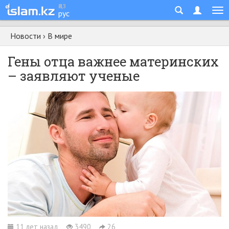
қаз
рус
Новости
›
В мире
Гены отца важнее материнских
– заявляют ученые
11 лет назад
3490
26