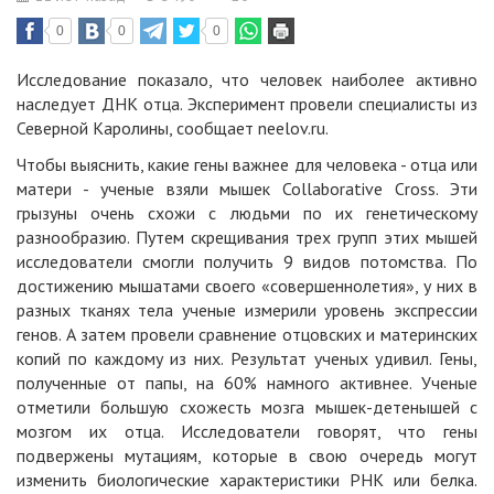
0
0
0
Исследование показало, что человек наиболее активно
наследует ДНК отца. Эксперимент провели специалисты из
Северной Каролины, сообщает neelov.ru.
Чтобы выяснить, какие гены важнее для человека - отца или
матери - ученые взяли мышек Collaborative Cross. Эти
грызуны очень схожи с людьми по их генетическому
разнообразию. Путем скрещивания трех групп этих мышей
исследователи смогли получить 9 видов потомства. По
достижению мышатами своего «совершеннолетия», у них в
разных тканях тела ученые измерили уровень экспрессии
генов. А затем провели сравнение отцовских и материнских
копий по каждому из них. Результат ученых удивил. Гены,
полученные от папы, на 60% намного активнее. Ученые
отметили большую схожесть мозга мышек-детенышей с
мозгом их отца. Исследователи говорят, что гены
подвержены мутациям, которые в свою очередь могут
изменить биологические характеристики РНК или белка.