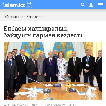
қаз
рус
Жаңалықтар
›
Қазақстан
Елбасы халықаралық
байқаушылармен кездесті
11 жыл бұрын
3803
akorda.kz
13