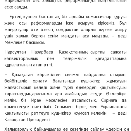
жарияланған бес халықтық реформаның да маңыздылығын
еске салды.
– Ертеңгі күннен бастап-ақ біз арнайы комиссиялар құруға
және осы реформаларды іске асыруға кірісеміз. Бұл
жаңғыртулар өте өзекті, сондықтан оларды жүзеге асыру
үшін халық берген сенім мандаты аса маңызды, – деді
Мемлекет басшысы.
Нұрсұлтан Назарбаев Қазақстанның сыртқы саясаты
көпвекторлылық пен теңгерімділік қағидаттарына
құрылатынын атап өтті.
– Қазақстан көрсетілген сенімді пайдалана отырып,
бейбітшілік орнату бағытында күш-жігер жұмсауын
жалғастырып келеді және түрлі өңірлердегі қақтығысушы
тараптардың арасында ара ағайындық етуде. Өздеріңізге
мәлім, біз Иран мәселесіне атсалыстық, Сирияға да
көмектесуге ниеттіміз. Сонымен бірге, мен Украинадағы
қақтығысты реттеуге күш-жігер жұмсап келемін, – деді
Қазақстан Президенті.
Халықаралық байқаушылар өз кезегінде сайлау үдерісін оң