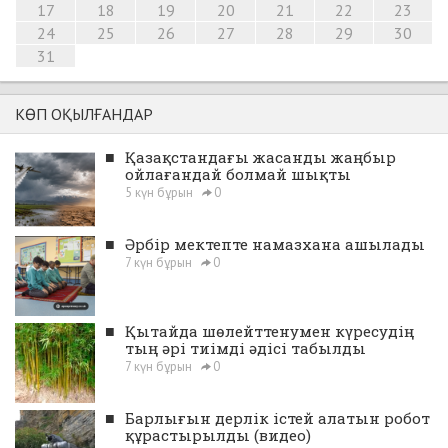
17
18
19
20
21
22
23
24
25
26
27
28
29
30
31
КӨП ОҚЫЛҒАНДАР
■
Қазақстандағы жасанды жаңбыр
ойлағандай болмай шықты
5 күн бұрын
0
■
Әрбір мектепте намазхана ашылады
7 күн бұрын
0
■
Қытайда шөлейттенумен күресудің
тың әрі тиімді әдісі табылды
7 күн бұрын
0
■
Барлығын дерлік істей алатын робот
құрастырылды (видео)