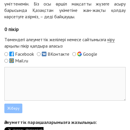
үміттенемін. Біз осы өршіл мақсатты жүзеге асыру
барысында Қазақстан үкіметіне жан-жақты қолдау
көрсетуге әзірміз, – деді байқаушы.
0
пікір
Төмендегі әлеуметтік желілері немесе сайтымызға
кіру
арқылы пікір қалдыра аласыз
Facebook
ВКонтакте
Google
Mail.ru
Әлеуметтік парақшаларымызға жазылыңыз: