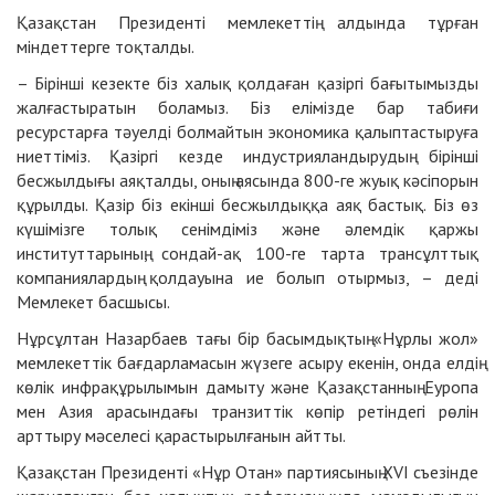
Қазақстан Президенті мемлекеттің алдында тұрған
міндеттерге тоқталды.
– Бірінші кезекте біз халық қолдаған қазіргі бағытымызды
жалғастыратын боламыз. Біз елімізде бар табиғи
ресурстарға тәуелді болмайтын экономика қалыптастыруға
ниеттіміз. Қазіргі кезде индустрияландырудың бірінші
бесжылдығы аяқталды, оның аясында 800-ге жуық кәсіпорын
құрылды. Қазір біз екінші бесжылдыққа аяқ бастық. Біз өз
күшімізге толық сенімдіміз және әлемдік қаржы
институттарының, сондай-ақ 100-ге тарта трансұлттық
компаниялардың қолдауына ие болып отырмыз, – деді
Мемлекет басшысы.
Нұрсұлтан Назарбаев тағы бір басымдықтың «Нұрлы жол»
мемлекеттік бағдарламасын жүзеге асыру екенін, онда елдің
көлік инфрақұрылымын дамыту және Қазақстанның Еуропа
мен Азия арасындағы транзиттік көпір ретіндегі рөлін
арттыру мәселесі қарастырылғанын айтты.
Қазақстан Президенті «Нұр Отан» партиясының XVI съезінде