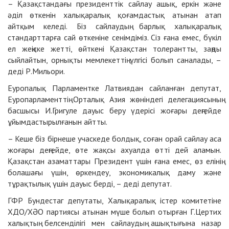
– Қазақстандағы президенттік сайлау ашық, еркін және
әділ өткенін халықаралық қоғамдастық атынан атап
айтқым келеді. Біз сайлаудың барлық халықаралық
стандарттарға сай өткеніне сенімдіміз. Сіз ғана емес, бүкіл
ел жеңіске жетті, өйткені Қазақстан толерантты, заңды
сыйлайтын, орнықты мемлекеттің үлгісі болып саналады, –
деді Р.Мильори.
Еуропалық Парламентке Латвиядан сайланған депутат,
Еуропарламенттің Орталық Азия жөніндегі делегациясының
басшысы И.Григуле дауыс беру үдерісі жоғары деңгейде
ұйымдастырылғанын айтты.
– Кеше біз бірнеше учаскеде болдық, соған орай сайлау аса
жоғары деңгейде, өте жақсы ахуалда өтті дей аламын.
Қазақстан азаматтары Президент үшін ғана емес, өз елінің
болашағы үшін, өркендеу, экономикалық даму және
тұрақтылық үшін дауыс берді, – деді депутат.
ГФР Бундестаг депутаты, Халықаралық істер комитетіне
ХДО/ХӘО партиясы атынан мүше болып отырған Г.Цертих
халықтың белсенділігі мен сайлаудың ашықтығына назар