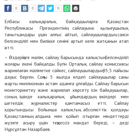
0
0
0
Елбасы халықаралық байқаушыларға Қазақстан
Республикасы Президентінің сайлауына қызығушылық
танытқандары үшін алғыс айтып, сайлаушылардың саяси
белсенділігі мен билікке сенімі артып келе жатқанын атап
өтті.
– Өздеріңізге мәлім, сайлау барысында халықтың белсенділігі
жоғары екені байқалды. Бүгін Орталық сайлау комиссиясы
жариялаған мәліметке сәйкес, сайлаушылардың 95,5 пайызы
дауыс берген. Соңғы 5 жылда елдегі сайлаушылар саны
жарты миллионнан астам адамға ұлғайды. Сайлау барысын
мониторингтеу және жариялап көрсету ісін байқаушылар,
соның ішінде халықаралық ұйымдардың өкілдері мен
шетелдік журналистер қамтамасыз етті. Сайлау
қорытындысы бойынша халықтың абсолюттік қолдауы
Қазақстанның алдына мен қойып отырған міндеттерді
жүзеге асыру үшін теңдессіз мандат береді, – деді
Нұрсұлтан Назарбаев.