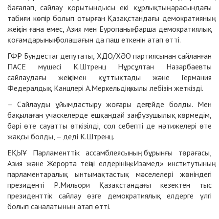
бағалап, сайлау қорытындысы екі құрлықтың арасындағы
табиғи көпір болып отырған Қазақстандағы демократияның
жеңісін ғана емес, Азия мен Еуропаның барша демократиялық
қоғамдарының болашағын да паш еткенін атап өтті.
ГФР Бундестаг депутаты, ХДО/ХӘО партиясынан сайланған
ПАСЕ мүшесі К.Штренц Нұрсұлтан Назарбаевты
сайлаудағы жеңісімен құттықтады және Германия
Федералдық Канцлері А.Меркельдің жылы лебізін жеткізді.
– Сайлауды ұйымдастыру жоғары деңгейде болды. Мен
бақылаған учаскелерде ешқандай заң бұзушылық көрмедім,
бәрі өте сауатты өткізілді, сол себепті де нәтижелері өте
жақсы болды, – деді К.Штренц.
ЕҚЫҰ Парламенттік ассамблеясының бұрынғы төрағасы,
Азия және Жерорта теңізі елдерінің «Изамед» институтының
парламентаралық ынтымақтастық мәселелері жөніндегі
президенті Р.Мильори Қазақстандағы кезектен тыс
президенттік сайлау өзге демократиялық елдерге үлгі
болып саналатынын атап өтті.