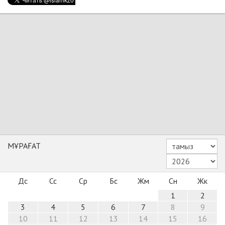
МҰРАҒАТ
Дс
Сс
Ср
Бс
Жм
Сн
Жк
1
2
3
4
5
6
7
8
9
10
11
12
13
14
15
16