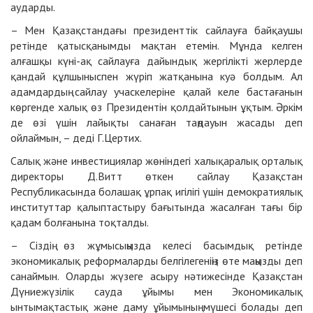
аударды.
– Мен Қазақстандағы президенттік сайлауға байқаушы
ретінде қатысқанымды мақтан етемін. Мұнда келген
алғашқы күні-ақ сайлауға дайындық жергілікті жерлерде
қандай құлшыныспен жүріп жатқанына куә болдым. Ал
адамдардың сайлау учаскелеріне қалай келе бастағанын
көргенде халық өз Президентін қолдайтынын ұқтым. Әркім
де өзі үшін лайықты санаған таңдауын жасады деп
ойлаймын, – деді Г.Цертих.
Салық және инвестициялар жөніндегі халықаралық орталық
директоры Д.Витт өткен сайлау Қазақстан
Республикасында болашақ ұрпақ игілігі үшін демократиялық
институттар қалыптастыру бағытында жасалған тағы бір
қадам болғанына тоқталды.
– Сіздің өз жұмысыңызда келесі басымдық ретінде
экономикалық реформаларды белгілегеніңіз өте маңызды деп
санаймын. Оларды жүзеге асыру нәтижесінде Қазақстан
Дүниежүзілік сауда ұйымы мен Экономикалық
ынтымақтастық және даму ұйымының мүшесі болады деп