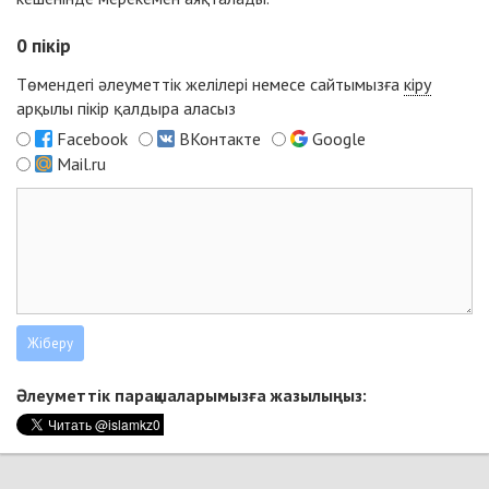
0
пікір
Төмендегі әлеуметтік желілері немесе сайтымызға
кіру
арқылы пікір қалдыра аласыз
Facebook
ВКонтакте
Google
Mail.ru
Әлеуметтік парақшаларымызға жазылыңыз: