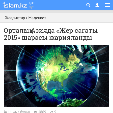
қаз
рус
Жаңалықтар
›
Мәдениет
Орталық Азияда «Жер сағаты
2015» шарасы жарияланды
11 жыл бұрын
4869
9