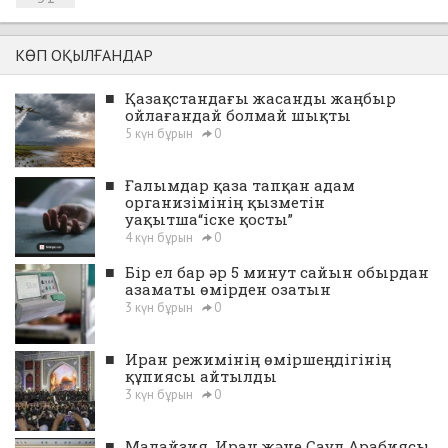
КӨП ОҚЫЛҒАНДАР
■
Қазақстандағы жасанды жаңбыр
ойлағандай болмай шықты
5 күн бұрын
0
■
Ғалымдар қаза тапқан адам
организімінің қызметін
уақытша“іске қосты”
4 күн бұрын
0
■
Бір ел бар әр 5 минут сайын обырдан
азаматы өмірден озатын
3 күн бұрын
0
■
Иран режимінің өміршеңдігінің
құпиясы айтылды
3 күн бұрын
0
■
Малайзия, Иран және Сауд Арабиясы