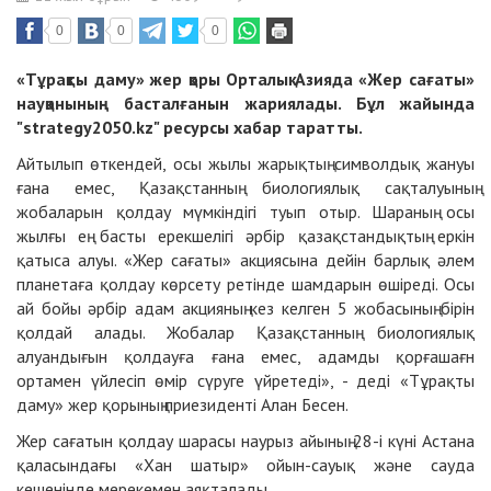
0
0
0
«Тұрақты даму» жер қоры Орталық Азияда «Жер сағаты»
науқанының
бастал
ғанын
жариялады
. Бұл жайында
"strategy2050.kz"
ресурсы хабар таратты.
Айтылып өткендей, осы жылы жарықтың символдық жануы
ғана емес, Қазақстанның биологиялық сақталуының
жобаларын қолдау мүмкіндігі туып отыр. Шараның осы
жылғы ең басты ерекшелігі әрбір қазақстандықтың еркін
қатыса алуы. «Жер сағаты» акциясына дейін барлық әлем
планетаға қолдау көрсету ретінде шамдарын өшіреді. Осы
ай бойы әрбір адам акцияның кез келген 5 жобасының бірін
қолдай алады. Жобалар Қазақстанның биологиялық
алуандығын қолдауға ғана емес, адамды қорғашағн
ортамен үйлесіп өмір сүруге үйретеді», - деді «Тұрақты
даму» жер қорының приезиденті Алан Бесен.
Жер сағатын қолдау шарасы наурыз айының 28-і күні Астана
қаласындағы «Хан шатыр» ойын-сауық және сауда
кешенінде мерекемен аяқталады.