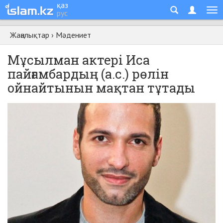
қаз
рус
Жаңалықтар
›
Мәдениет
Мұсылман актері Иса
пайғамбардың (а.с.) рөлін
ойнайтынын мақтан тұтады