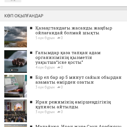
КӨП ОҚЫЛҒАНДАР
■
Қазақстандағы жасанды жаңбыр
ойлағандай болмай шықты
5 күн бұрын
0
■
Ғалымдар қаза тапқан адам
организімінің қызметін
уақытша“іске қосты”
4 күн бұрын
0
■
Бір ел бар әр 5 минут сайын обырдан
азаматы өмірден озатын
3 күн бұрын
0
■
Иран режимінің өміршеңдігінің
құпиясы айтылды
3 күн бұрын
0
■
Малайзия, Иран және Сауд Арабиясы