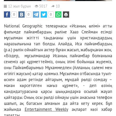
12 жыл бұрын
5017
10
0
0
0
National Geographic телеарнасы «Исаның өлімі» атты
фильмде пайғамбардың рөліне Хааз Слейман есімді
мұсылман жігітті таңдағаны үшін христиандардың
наразылығына тап болды. Алайда, Иса пайғамбардың
(р.а.) рөлін ойнайтын актер бұған жасып, жабырқаған жоқ.
«Біздер, мұсылмандар Исаның пайғамбар болғанына
сенеміз әрі құрметтейміз, оның ілімі бойынша жүреміз,
оны Пайғамбарымыз Мұхаммедпен (Алланың сәлемі мен
игілігі жаусын) қатар қоямыз. Мұсылман отбасында туып-
өскен адам ретінде айтарым, мұндай рөлді сомдау –
маған көрсетілген нағыз құрмет», - деп өзінің
кандидатурасына қарсы шыққандарға осылай жауап
қайтарды. Оның осы рөлді ойнауы үшін анасына телефон
шалып, ақ батасын алғанын да айта кету керек. Бұл
жайында
Entertainment Weekly
ақпарат көзі хабар
таратты.