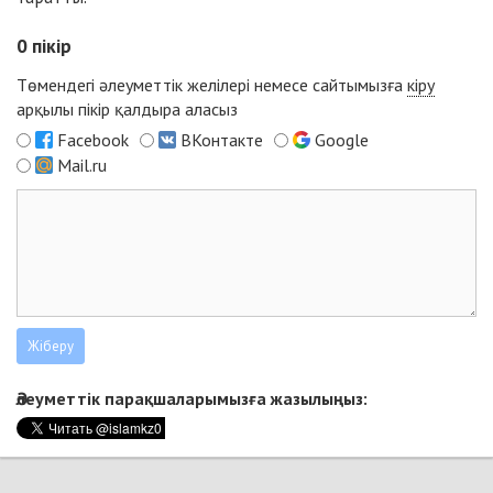
0
пікір
Төмендегі әлеуметтік желілері немесе сайтымызға
кіру
арқылы пікір қалдыра аласыз
Facebook
ВКонтакте
Google
Mail.ru
Әлеуметтік парақшаларымызға жазылыңыз: