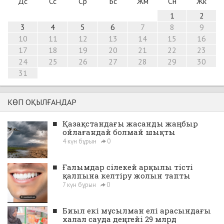
Дс
Сс
Ср
Бс
Жм
Сн
Жк
1
2
3
4
5
6
7
8
9
10
11
12
13
14
15
16
17
18
19
20
21
22
23
24
25
26
27
28
29
30
31
КӨП ОҚЫЛҒАНДАР
■
Қазақстандағы жасанды жаңбыр
ойлағандай болмай шықты
4 күн бұрын
0
■
Ғалымдар сілекей арқылы тісті
қалпына келтіру жолын тапты
7 күн бұрын
0
■
Биыл екі мұсылман елі арасындағы
халал сауда деңгейі 29 млрд