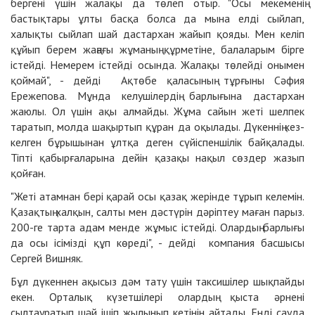
бергені үшін жалақы да төлеп отыр. "Осы мекеменің
бастықтары ұлты басқа болса да мына елді сыйлап,
халықты сыйлап шай дастархан жайып қояды. Мен келіп
құйып берем жаңағы жұманың құрметіне, балаларым бірге
істейді. Немерем істейді осында. Жалақы төлейді онымен
қоймай", - дейді Ақтөбе қаласының тұрғыны Сәфия
Ережепова. Мұнда келушілердің барлығына дастархан
жаюлы. Ол үшін ақы алмайды. Жұма сайын жеті шелпек
таратып, молда шақыртып құран да оқылады. Дүкеннің кез-
келген бұрышынан ұлтқа деген сүйіспеншілік байқалады.
Тіпті қабырғаларына дейін қазақы нақыл сөздер жазып
қойған.
"Жеті атамнан бері қарай осы қазақ жерінде тұрып келемін.
Қазақтың халқын, салты мен дәстүрін дәріптеу маған парыз.
200-ге тарта адам менде жұмыс істейді. Олардың барлығы
да осы ісімізді құп көреді", - дейді компания басшысы
Сергей Вишняк.
Бұл дүкеннен ақысыз дәм тату үшін таксишілер шықпайды
екен. Орталық күзетшілері олардың қыста әрнені
сылтауратып шәй ішіп жылынып кетінін айтады. Енді сауда