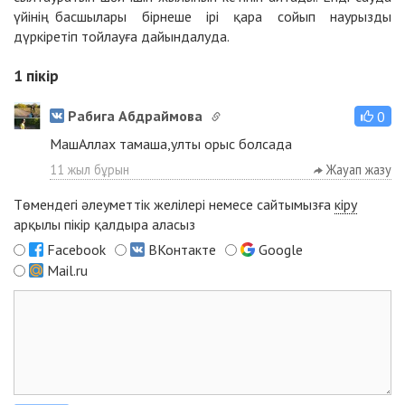
үйінің басшылары бірнеше ірі қара сойып наурызды
дүркіретіп тойлауға дайындалуда.
1
пікір
Рабига Абдраймова
0
МашАллах тамаша,улты орыс болсада
11 жыл бұрын
Жауап жазу
Төмендегі әлеуметтік желілері немесе сайтымызға
кіру
арқылы пікір қалдыра аласыз
Facebook
ВКонтакте
Google
Mail.ru