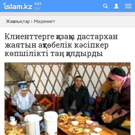
қаз
рус
Жаңалықтар
›
Мәдениет
Клиенттерге қазақы дастархан
жаятын ақтөбелік кәсіпкер
көпшілікті таң қалдырды