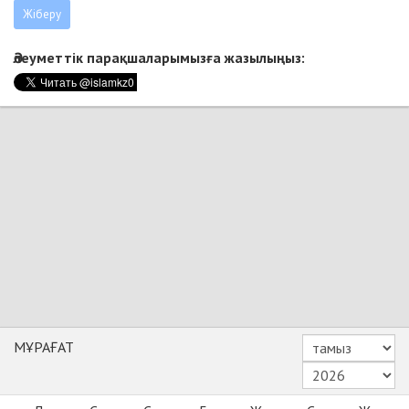
Әлеуметтік парақшаларымызға жазылыңыз:
МҰРАҒАТ