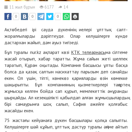
11 жыл бұрын
6177
14
0
0
0
Ақтөбедегі ірі сауда дүкенінің иелері ұлттық салт-
жоралғыларды дәріптеуде. Олар келушілерге күнде
дастархан жайып, дәм ауыз тигізеді.
Бұл туралы nur.kz ақпарат көзі
КТК
теле
арнасы
на сілтеме
жасай отырып, хабар таратты. Жұма сайын жеті шелпек
таратып, Құран оқытады. Компания басшысы ұлты басқа
болса да қазақ салтын насихаттау парызым деп санайды
екен. Ол үшін, тіпті, көнекөз қарияларды өзін көмекке
шақырыпты. Бұл компанияның қызметкерлері таңертең
жұмысқа келген бойда сап құрып, мемлекеттік әнұранды
шырқайды. Ал кезекшілікті қабылдап алған жұмысшылардың
бірі самаурынға шоқ салып, Сәфия әжейге қолғабыс
жасайды екен.
75 жастағы кейуанаға дүкен басшылары қолқа салыпты.
Келушілерге шәй құйып, ұлттық дәстүр туралы әңгіме айтып