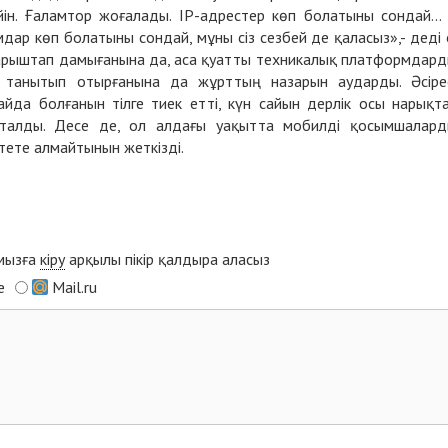
йін. Ғаламтор жоғалады. IP-адрестер көп болатыны сондай... 
дар көп болатыны сондай, мұны сіз сезбей де қаласыз»,- деді 
қарыштап дамығанына да, аса қуатты техникалық платформдар
танытып отырғанына да жұрттың назарын аударды. Әсіре
да болғанын тілге тиек етті, күн сайын дерлік осы нарықт
оқталды. Десе де, ол алдағы уақытта мобилді қосымшалар
ете алмайтынын жеткізді.
ымызға
кіру
арқылы пікір қалдыра аласыз
e
Mail.ru