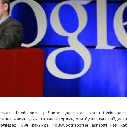
мидт Швейцарияның Давос қаласында өткен бүкіл әлем
лдағы жақын уақытта ғаламтордың осы бүгінгі күні пайдала
мәлімдеді. Бұл жайында
Hollywoodreporter
ақпарат көзі ха