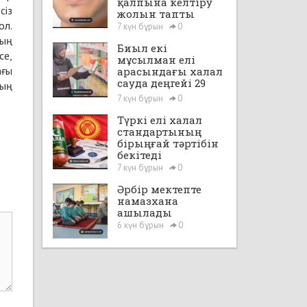
қалпына келтіру
сіз
жолын тапты
ол.
7 күн бұрын
0
дың
Биыл екі
се,
мұсылман елі
ағы
арасындағы халал
сауда деңгейі 29
дың
млрд доллардан
7 күн бұрын
0
асады
Түркі елі халал
стандартының
бірыңғай тәртібін
бекітеді
7 күн бұрын
0
Әрбір мектепте
намазхана
ашылады
6 күн бұрын
0