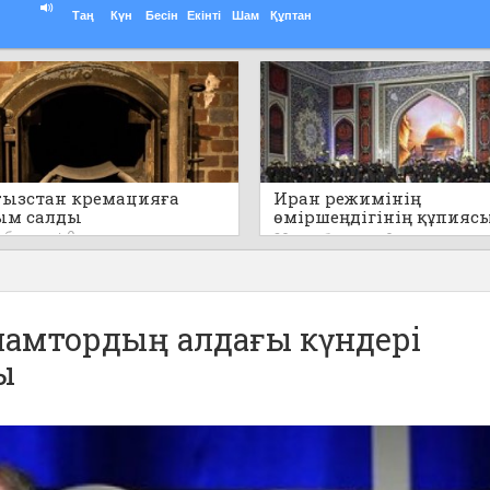
Таң
Күн
Бесін
Екінті
Шам
Құптан
ызстан кремацияға
Иран режимінің
ым салды
өміршеңдігінің құпияс
айтылды
т бұрын
0
20 сағат бұрын
0
аламтордың алдағы күндері
ы