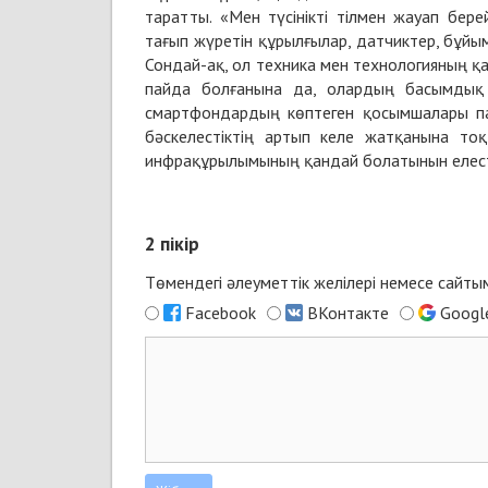
таратты. «Мен түсінікті тілмен жауап бере
тағып жүретін құрылғылар, датчиктер, бұйым
Сондай-ақ, ол техника мен технологияның 
пайда болғанына да, олардың басымдық 
смартфондардың көптеген қосымшалары пай
бәскелестіктің артып келе жатқанына т
инфрақұрылымының қандай болатынын елест
2
пікір
Төмендегі әлеуметтік желілері немесе сайт
Facebook
ВКонтакте
Googl