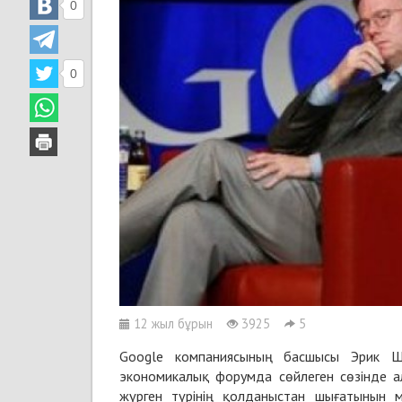
0
0
12 жыл бұрын
3925
5
Google компаниясының басшысы Эрик Ш
экономикалық форумда сөйлеген сөзінде а
жүрген түрінің қолданыстан шығатынын 