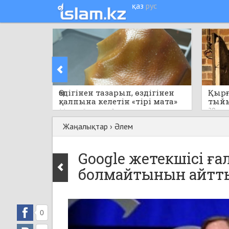
қаз
рус
Өздігінен тазарып, өздігінен
Қырғ
қалпына келетін «тірі мата»
тый
пайда болды
20 саға
16 сағат бұрын
0
Жаңалықтар
›
Әлем
Google жетекшісі ғ
болмайтынын айтт
0