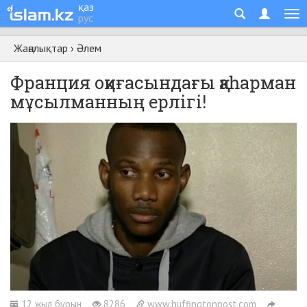
қаз
рус
Жаңалықтар
›
Әлем
Франция оқиғасындағы қаһарман
мұсылманның ерлігі!
12 жыл бұрын
8286
www.huffingtonpost.com