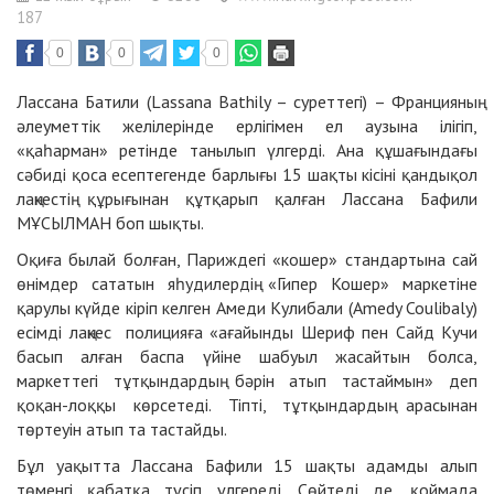
187
0
0
0
Лассана Батили (Lassana Bathily – суреттегі) – Францияның
әлеуметтік желілерінде ерлігімен ел аузына ілігіп,
«қаһарман» ретінде танылып үлгерді. Ана құшағындағы
сәбиді қоса есептегенде барлығы 15 шақты кісіні қандықол
лаңкестің құрығынан құтқарып қалған Лассана Бафили
МҰСЫЛМАН боп шықты.
Оқиға былай болған, Париждегі «кошер» стандартына сай
өнімдер сататын яһудилердің «Гипер Кошер» маркетіне
қарулы күйде кіріп келген Амеди Кулибали (Amedy Coulibaly)
есімді лаңкес полицияға «ағайынды Шериф пен Сайд Кучи
басып алған баспа үйіне шабуыл жасайтын болса,
маркеттегі тұтқындардың бәрін атып тастаймын» деп
қоқан-лоққы көрсетеді. Тіпті, тұтқындардың арасынан
төртеуін атып та тастайды.
Бұл уақытта Лассана Бафили 15 шақты адамды алып
төменгі қабатқа түсіп үлгереді. Сөйтеді де, қоймада