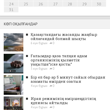
24
25
26
27
28
29
30
31
КӨП ОҚЫЛҒАНДАР
■
Қазақстандағы жасанды жаңбыр
ойлағандай болмай шықты
6 күн бұрын
0
■
Ғалымдар қаза тапқан адам
организімінің қызметін
уақытша“іске қосты”
5 күн бұрын
0
■
Бір ел бар әр 5 минут сайын обырдан
азаматы өмірден озатын
4 күн бұрын
0
■
Иран режимінің өміршеңдігінің
құпиясы айтылды
4 күн бұрын
0