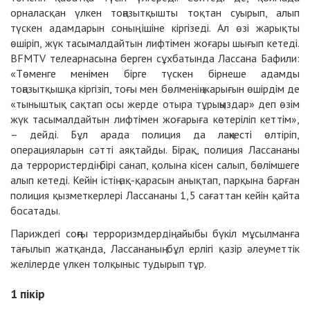
орналасқан үлкен тоңазытқышты тоқтан суырып, алып
түскен адамдарын соның ішіне кіргізеді. Ал өзі жарықты
өшіріп, жүк тасымалдайтын лифтімен жоғары шығып кетеді.
BFMTV телеарнасына берген сұхбатында Лассана Бафили:
«Төменге менімен бірге түскен бірнеше адамды
тоңазытқышқа кіргізіп, тоғы мен бөлменің жарығын өшірдім де
«тыныштық сақтап осы жерде отыра тұрыңыздар» деп өзім
жүк тасымалдайтын лифтімен жоғарыға көтеріліп кеттім»,
– дейді. Бұл арада полиция да лаңкесті өлтіріп,
операцияларын сәтті аяқтайды. Бірақ, полиция Лассананы
да террористердің бірі санап, қолына кісен салып, бөлімшеге
алып кетеді. Кейін істің ақ-қарасын анықтап, парқына барған
полиция қызметкерлері Лассананы 1,5 сағаттан кейін қайта
босатады.
Париждегі соңғы терроризмдердің айыбы бүкіл мұсылманға
тағылып жатқанда, Лассананың бұл ерлігі қазір әлеуметтік
желілерде үлкен толқыныс тудырып тұр.
1
пікір