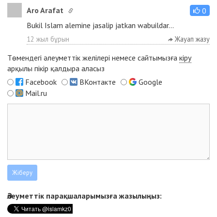
Aro Arafat
0
Bukil Islam alemine jasalip jatkan wabuildar...
12 жыл бұрын
Жауап жазу
Төмендегі әлеуметтік желілері немесе сайтымызға
кіру
арқылы пікір қалдыра аласыз
Facebook
ВКонтакте
Google
Mail.ru
Әлеуметтік парақшаларымызға жазылыңыз: