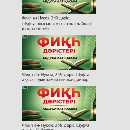
Фиқһ ән-Нуқоя, 240 дәріс.
Шуфға ақысын жоятын жағдайлар"
(соңғы бөлім)
Фиқһ ән-Нуқоя, 239 дәріс. Шуфға
ақысы туындамайтын жағдайлар
Фиқһ ән-Нуқоя, 238 дәріс. Шуфға