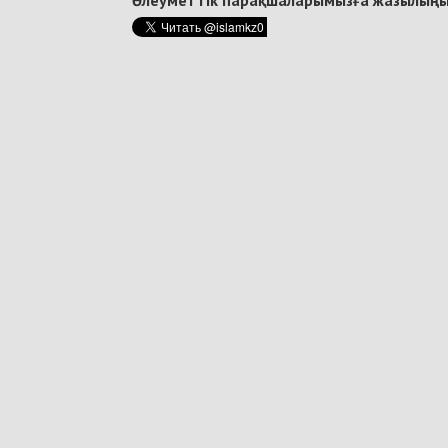
Әлеуметтік парақшаларымызға жазылыңы