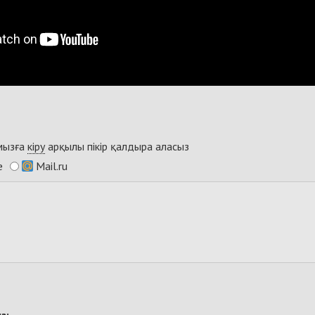
ымызға
кіру
арқылы пікір қалдыра аласыз
e
Mail.ru