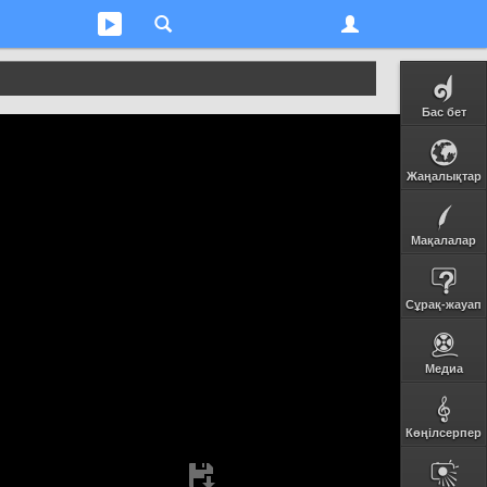
Бас бет
Жаңалықтар
Мақалалар
Сұрақ-жауап
Медиа
Көңілсерпер