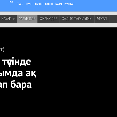
Таң
Күн
Бесін
Екінті
Шам
Құптан
-ЖАУАП
УАҒЫЗДАР
ФИЛЬМДЕР
ХАДИС ТАҒЫЛЫМЫ
ӘРТҮРЛІ
т)
түсінде
лымда ақ
ап бара
"