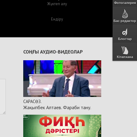
Фотогалерея
Жүктеп алу
Ендіру
Бас редактор
Блогтар
СОҢҒЫ АУДИО-ВИДЕОЛАР
Кітапхана
САРАСӨЗ.
Жақыпбек Алтаев. Фараби тану.