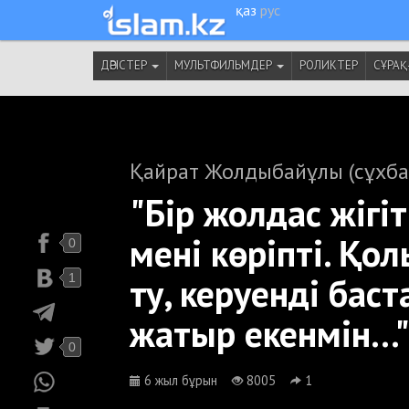
қаз
рус
ДӘРІСТЕР
МУЛЬТФИЛЬМДЕР
РОЛИКТЕР
СҰРАҚ
Қайрат Жолдыбайұлы (сұхба
"Бір жолдас жігіт 
мені көріпті. Қо
0
ту, керуенді баст
1
жатыр екенмін...
0
6 жыл бұрын
8005
1