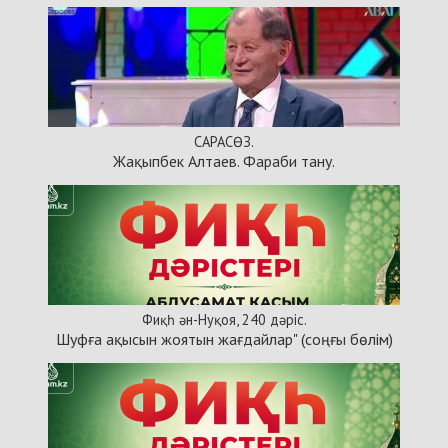
САРАСӨЗ.
Жақыпбек Алтаев. Фараби тану.
Фиқһ ән-Нуқоя, 240 дәріс.
Шуфға ақысын жоятын жағдайлар" (соңғы бөлім)