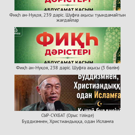
Фиқһ ән-Нуқоя, 239 дәріс. Шуфға ақысы туындамайтын
жағдайлар
Фиқһ ән-Нуқоя, 238 дәріс. Шуфға ақысы (3 бөлім)
СЫР-СҰХБАТ (Орыс тілінде)
Буддизмнен, Христиандыққа, одан Исламға