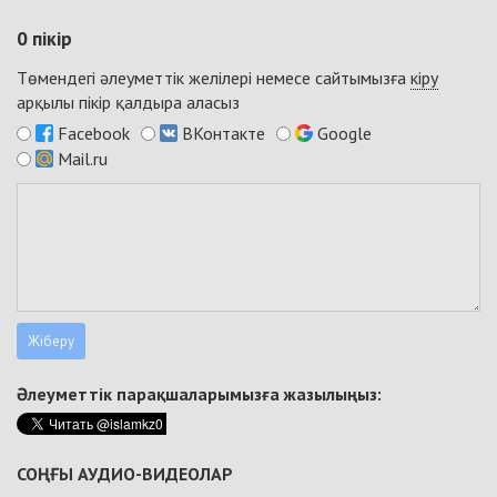
0
пікір
Төмендегі әлеуметтік желілері немесе сайтымызға
кіру
арқылы пікір қалдыра аласыз
Facebook
ВКонтакте
Google
Mail.ru
Әлеуметтік парақшаларымызға жазылыңыз:
СОҢҒЫ АУДИО-ВИДЕОЛАР