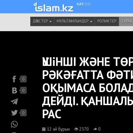
қаз
рус
ДӘРІСТЕР
МУЛЬТФИЛЬМДЕР
РОЛИКТЕР
СҰРАҚ
ҮШіНШІ ЖӘНЕ ТӨ
РӘКӘҒАТТА ФӘТ
0
ОҚЫМАСА БОЛА
0
ДЕЙДІ. ҚАНШАЛ
РАС
0
12 ай бұрын
2370
0