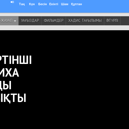
Таң
Күн
Бесін
Екінті
Шам
Құптан
-ЖАУАП
УАҒЫЗДАР
ФИЛЬМДЕР
ХАДИС ТАҒЫЛЫМЫ
ӘРТҮРЛІ
РТІНШІ
ИХА
ДЫ
ЫҚТЫ