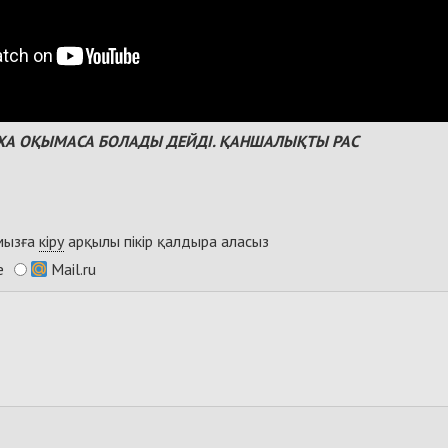
ИХА ОҚЫМАСА БОЛАДЫ ДЕЙДІ. ҚАНШАЛЫҚТЫ РАС
ымызға
кіру
арқылы пікір қалдыра аласыз
e
Mail.ru