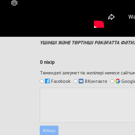
ҮШіНШІ ЖӘНЕ ТӨРТІНШІ РӘКӘҒАТТА ФӘТ
0
пікір
Төмендегі әлеуметтік желілері немесе сайт
Facebook
ВКонтакте
Googl