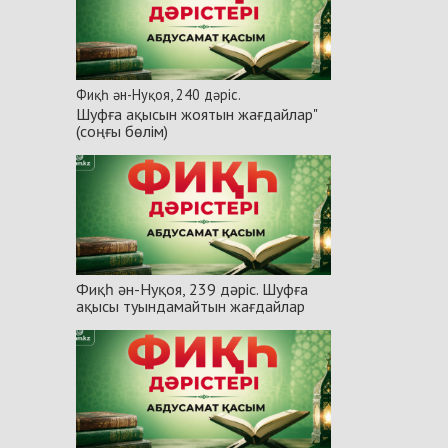
Фиқһ ән-Нуқоя, 240 дәріс.
Шуфға ақысын жоятын жағдайлар"
(соңғы бөлім)
Фиқһ ән-Нуқоя, 239 дәріс. Шуфға
ақысы туындамайтын жағдайлар