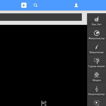
Бас бет
Жаңалықтар
Мақалалар
Сұрақ-жауап
Медиа
Көңілсерпер