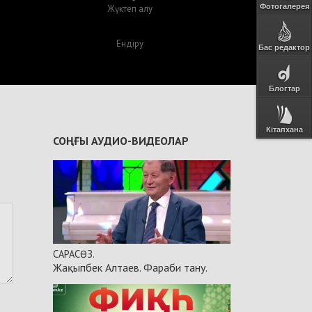
Фотогалерея
Жүктеп алу
Ендіру
Бас редактор
Блогтар
Кітапхана
СОҢҒЫ АУДИО-ВИДЕОЛАР
САРАСӨЗ.
Жақыпбек Алтаев. Фараби тану.