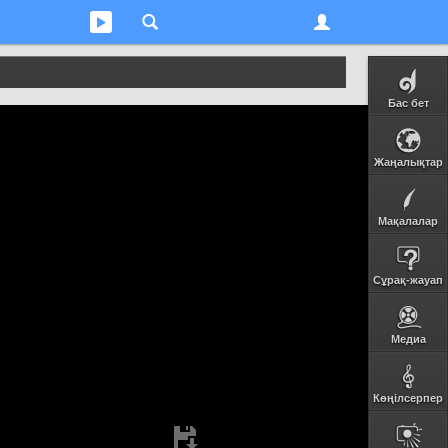
Бас бет
Жаңалықтар
Мақалалар
Сұрақ-жауап
Медиа
Көңілсерпер