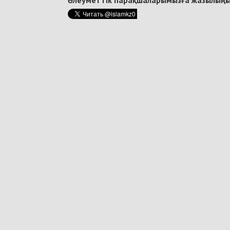
Әлеуметтік парақшаларымызға жазылыңы