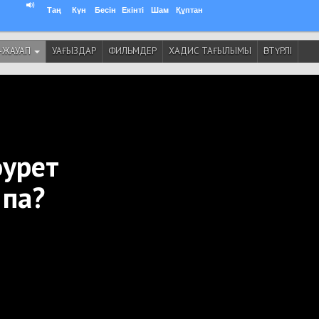
Таң
Күн
Бесін
Екінті
Шам
Құптан
-ЖАУАП
УАҒЫЗДАР
ФИЛЬМДЕР
ХАДИС ТАҒЫЛЫМЫ
ӘРТҮРЛІ
әурет
 па?