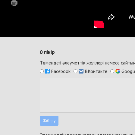
0
пікір
Төмендегі әлеуметтік желілері немесе сайт
Facebook
ВКонтакте
Googl