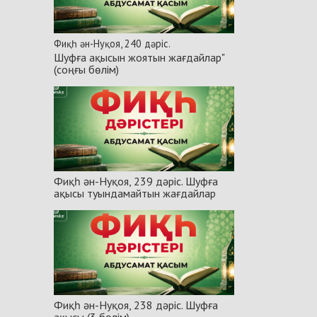
Фиқһ ән-Нуқоя, 240 дәріс.
Шуфға ақысын жоятын жағдайлар"
(соңғы бөлім)
Фиқһ ән-Нуқоя, 239 дәріс. Шуфға
ақысы туындамайтын жағдайлар
Фиқһ ән-Нуқоя, 238 дәріс. Шуфға