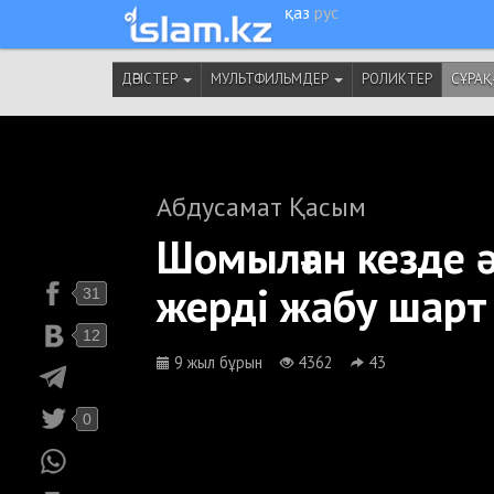
қаз
рус
ДӘРІСТЕР
МУЛЬТФИЛЬМДЕР
РОЛИКТЕР
СҰРАҚ
Абдусамат Қасым
Шомылған кезде 
жерді жабу шарт
31
12
9 жыл бұрын
4362
43
0