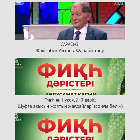
САРАСӨЗ.
Жақыпбек Алтаев. Фараби тану.
Фиқһ ән-Нуқоя, 240 дәріс.
Шуфға ақысын жоятын жағдайлар" (соңғы бөлім)