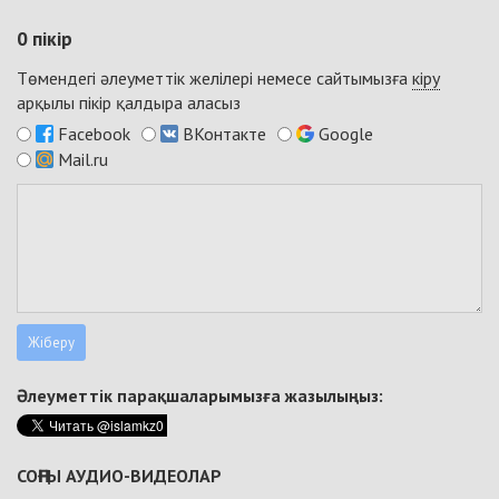
0
пікір
Төмендегі әлеуметтік желілері немесе сайтымызға
кіру
арқылы пікір қалдыра аласыз
Facebook
ВКонтакте
Google
Mail.ru
Әлеуметтік парақшаларымызға жазылыңыз:
СОҢҒЫ АУДИО-ВИДЕОЛАР