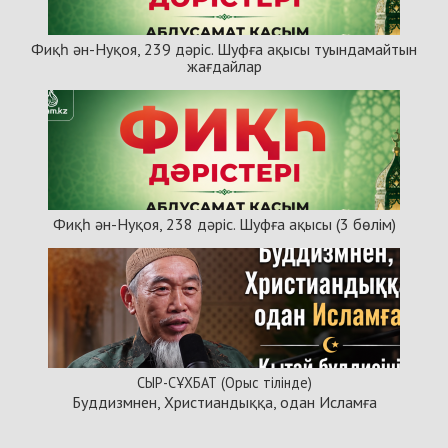
Фиқһ ән-Нуқоя, 239 дәріс. Шуфға ақысы туындамайтын
жағдайлар
Фиқһ ән-Нуқоя, 238 дәріс. Шуфға ақысы (3 бөлім)
СЫР-СҰХБАТ (Орыс тілінде)
Буддизмнен, Христиандыққа, одан Исламға