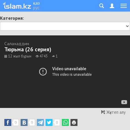
қаз
рус
Категория:
Салахаддин
Тюрьма (26 серия)
12 жыл бұрын
4743
1
Жүктеп алу
0
0
0