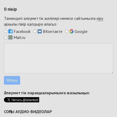
0
пікір
Төмендегі әлеуметтік желілері немесе сайтымызға
кіру
арқылы пікір қалдыра аласыз
Facebook
ВКонтакте
Google
Mail.ru
Әлеуметтік парақшаларымызға жазылыңыз:
СОҢҒЫ АУДИО-ВИДЕОЛАР