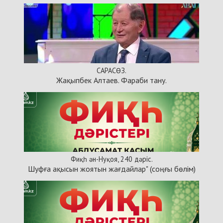
САРАСӨЗ.
Жақыпбек Алтаев. Фараби тану.
Фиқһ ән-Нуқоя, 240 дәріс.
Шуфға ақысын жоятын жағдайлар" (соңғы бөлім)