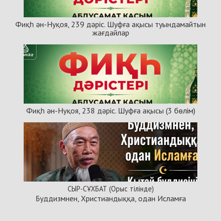
Фиқһ ән-Нуқоя, 239 дәріс. Шуфға ақысы туындамайтын
жағдайлар
Фиқһ ән-Нуқоя, 238 дәріс. Шуфға ақысы (3 бөлім)
СЫР-СҰХБАТ (Орыс тілінде)
Буддизмнен, Христиандыққа, одан Исламға