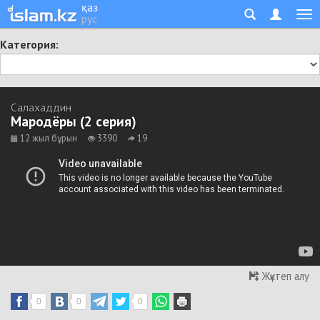
қаз
рус
Категория:
Салахаддин
Мародёры (2 серия)
12 жыл бұрын
3390
19
Жүктеп алу
0
0
0