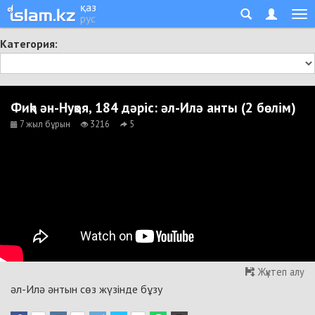
қаз
рус
Категория:
Фиқһ ән-Нуқоя, 184 дәріс: әл-Илә анты (2 бөлім)
7 жыл бұрын
3216
5
Жүктеп алу
әл-Илә әнтын сөз жүзінде бұзу