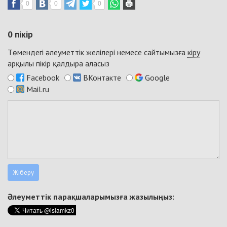
0
0
0
0
пікір
Төмендегі әлеуметтік желілері немесе сайтымызға
кіру
арқылы пікір қалдыра аласыз
Facebook
ВКонтакте
Google
Mail.ru
Әлеуметтік парақшаларымызға жазылыңыз: