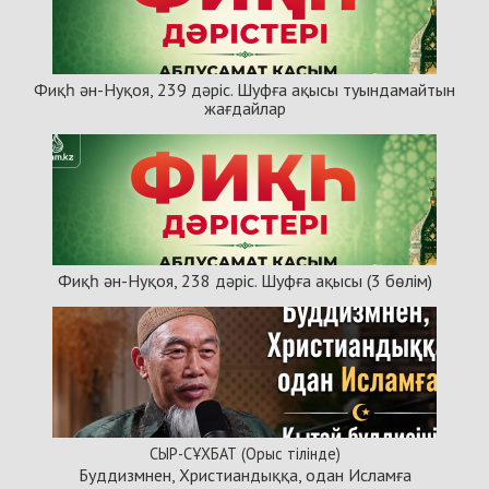
Фиқһ ән-Нуқоя, 239 дәріс. Шуфға ақысы туындамайтын
жағдайлар
Фиқһ ән-Нуқоя, 238 дәріс. Шуфға ақысы (3 бөлім)
СЫР-СҰХБАТ (Орыс тілінде)
Буддизмнен, Христиандыққа, одан Исламға