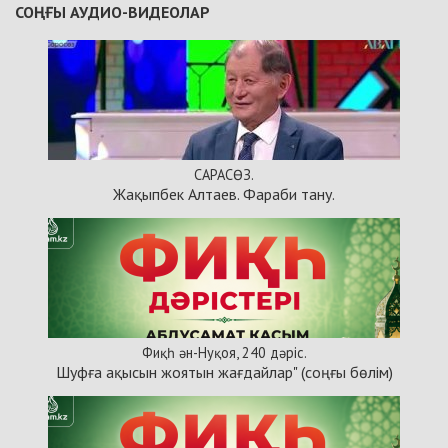
СОҢҒЫ АУДИО-ВИДЕОЛАР
САРАСӨЗ.
Жақыпбек Алтаев. Фараби тану.
Фиқһ ән-Нуқоя, 240 дәріс.
Шуфға ақысын жоятын жағдайлар" (соңғы бөлім)