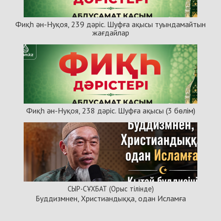
Фиқһ ән-Нуқоя, 239 дәріс. Шуфға ақысы туындамайтын
жағдайлар
Фиқһ ән-Нуқоя, 238 дәріс. Шуфға ақысы (3 бөлім)
СЫР-СҰХБАТ (Орыс тілінде)
Буддизмнен, Христиандыққа, одан Исламға