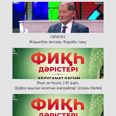
САРАСӨЗ.
Жақыпбек Алтаев. Фараби тану.
Фиқһ ән-Нуқоя, 240 дәріс.
Шуфға ақысын жоятын жағдайлар" (соңғы бөлім)