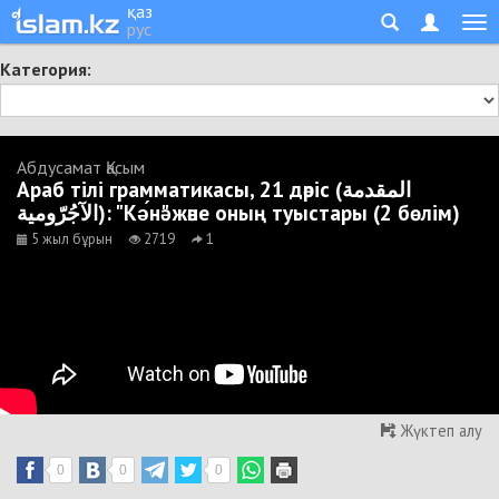
қаз
рус
Категория:
Абдусамат Қасым
Араб тілі грамматикасы, 21 дәріс (المقدمة
الآجُرّومية): "Кә́нә" және оның туыстары (2 бөлім)
5 жыл бұрын
2719
1
Жүктеп алу
0
0
0