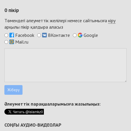
0
пікір
Төмендегі әлеуметтік желілері немесе сайтымызға
кіру
арқылы пікір қалдыра аласыз
Facebook
ВКонтакте
Google
Mail.ru
Әлеуметтік парақшаларымызға жазылыңыз:
СОҢҒЫ АУДИО-ВИДЕОЛАР