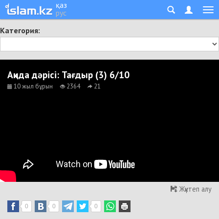
қаз
рус
Категория:
Ақида дәрісі: Тағдыр (3) 6/10
10 жыл бұрын
2364
21
Жүктеп алу
0
0
0