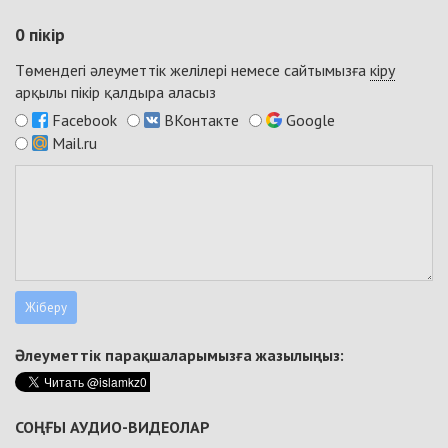
0
пікір
Төмендегі әлеуметтік желілері немесе сайтымызға
кіру
арқылы пікір қалдыра аласыз
Facebook
ВКонтакте
Google
Mail.ru
Әлеуметтік парақшаларымызға жазылыңыз:
СОҢҒЫ АУДИО-ВИДЕОЛАР