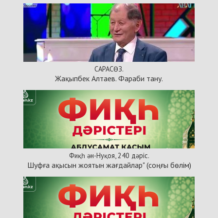
САРАСӨЗ.
Жақыпбек Алтаев. Фараби тану.
Фиқһ ән-Нуқоя, 240 дәріс.
Шуфға ақысын жоятын жағдайлар" (соңғы бөлім)