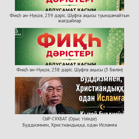
Фиқһ ән-Нуқоя, 239 дәріс. Шуфға ақысы туындамайтын
жағдайлар
Фиқһ ән-Нуқоя, 238 дәріс. Шуфға ақысы (3 бөлім)
СЫР-СҰХБАТ (Орыс тілінде)
Буддизмнен, Христиандыққа, одан Исламға