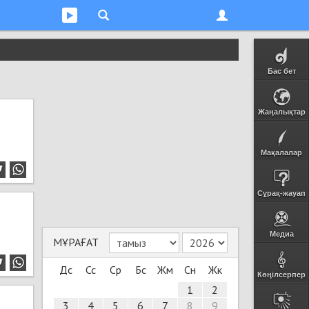
Бас бет
Жаңалықтар
Мақалалар
Сұрақ-жауап
Медиа
МҰРАҒАТ
Дс
Сс
Ср
Бс
Жм
Сн
Жк
Көңілсерпер
1
2
3
4
5
6
7
8
9