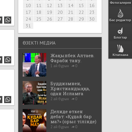
Фотогалерея
10
11
12
13
14
15
16
17
18
19
20
21
22
23
24
25
26
27
28
29
30
Бас редактор
31
Блогтар
ӨЗЕКТІ МЕДИА
Жақыпбек Алтаев.
Кітапхана
Фараби тану.
1 ай бұрын
0
Буддизмнен,
Христиандыққа,
одан Исламға
2 ай бұрын
0
Делиде өткен
дебат: «Құдай бар
ма?» (орыс тілінде)
2 ай бұрын
0