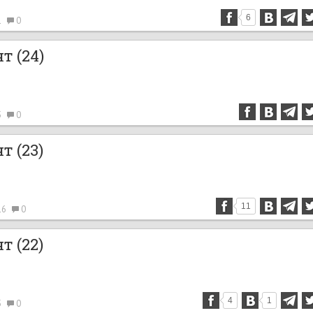
6
1
0
т (24)
5
0
т (23)
11
16
0
т (22)
4
1
5
0