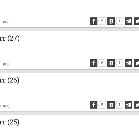
5
1
1
0
т (27)
6
1
9
0
т (26)
5
1
9
0
т (25)