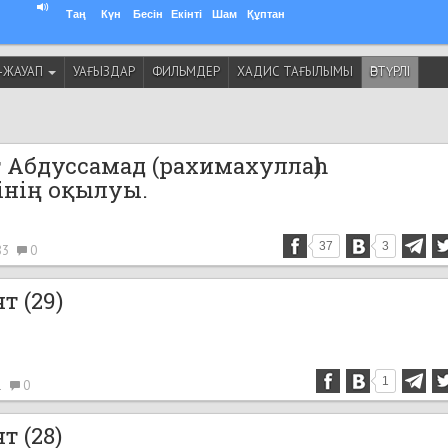
Таң
Күн
Бесін
Екінті
Шам
Құптан
-ЖАУАП
УАҒЫЗДАР
ФИЛЬМДЕР
ХАДИС ТАҒЫЛЫМЫ
ӘРТҮРЛІ
 Абдуссамад (рахимахуллаһ)
інің оқылуы.
37
3
83
0
т (29)
1
1
0
т (28)