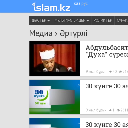
қаз
рус
ДӘРІСТЕР
МУЛЬТФИЛЬМДЕР
РОЛИКТЕР
СҰРАҚ
Медиа
›
Әртүрлі
Абдульбасит
"Духа" сүрес
9 жыл бұрын
40
26
30 күнге 30 ая
9 жыл бұрын
1
261
30 күнге 30 ая