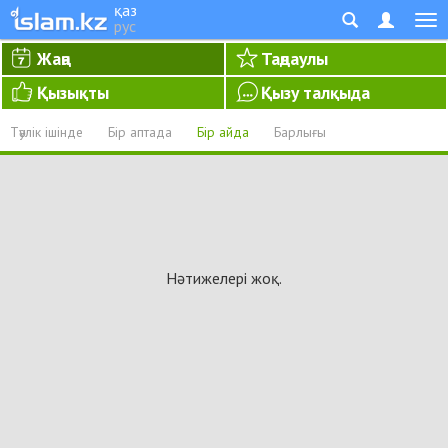
қаз
рус
Жаңа
Таңдаулы
Қызықты
Қызу талқыда
Тәулік ішінде
Бір аптада
Бір айда
Барлығы
Нәтижелері жоқ.