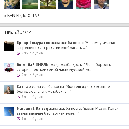
» БАРЛЫҚ БЛОГТАР
ТІКЕЛЕЙ ЭФИР
Ернар Елмуратов
жаңа жазба қосты: "Узнаем у имама:
запрещено ли в религии изображать ..."
3 жыл бұрын
Бөгенбай ЗИЯЛЫ
жаңа жазба қосты: "День бороды:
история неотъемлемой части мужской мо..."
3 жыл бұрын
Cаттар
жаңа жазба қосты: "Әке гені жүктілік кезінде
болашақ ананың метаболиз..."
3 жыл бұрын
Nurqanat Baizaq
жаңа жазба қосты: "Ерлан Мазан: Қытай
азаматтығынан бас тартқан тұлға..."
3 жыл бұрын